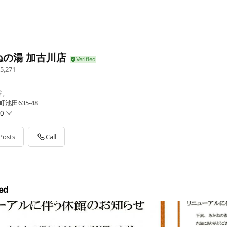
ねの湯 加古川店
5,271
浴。
池田635-48
00
Posts
Call
ed
最終受付／夜11時まで)