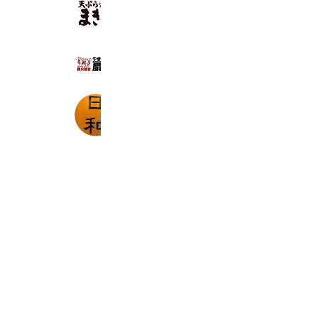
6,923 friends
Reward card
やきとりの扇屋 明石大久保駅前店
1,206 friends
Coupons
炭火焼 日和
1,327 friends