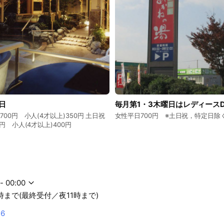
日
毎月第1・3木曜日はレディースD
700円 小人(4才以上)350円 土日祝
女性平日700円 ※土日祝，特定日除
円 小人(4才以上)400円
- 00:00
時まで(最終受付／夜11時まで)
26