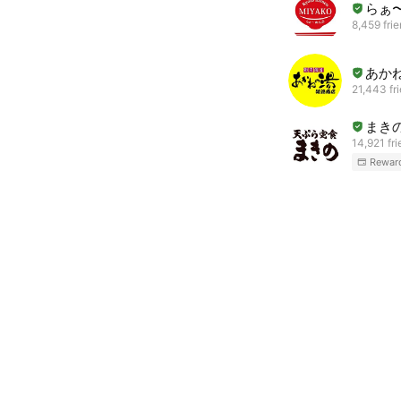
らぁ
8,459 fri
あか
21,443 fr
まき
14,921 fr
Rewar