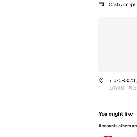
Cash accept
〒675-002
山陽電鉄 尾上
You might like
Accounts others ar