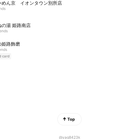
〜めん京 イオンタウン別所店
ends
ねの湯 姫路南店
iends
の姫路飾磨
iends
d card
Top
@yag8423k