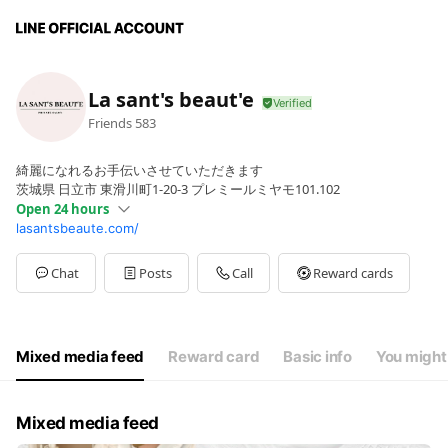
La sant's beaut'e
Friends
583
綺麗になれるお手伝いさせていただきます
茨城県 日立市 東滑川町1-20-3 プレミールミヤモ101.102
Open 24 hours
lasantsbeaute.com/
Sun
00:00 - 00:00
Mon
00:00 - 00:00
Tue
00:00 - 00:00
Chat
Posts
Call
Reward cards
Wed
00:00 - 00:00
Thu
00:00 - 00:00
Fri
00:00 - 00:00
Sat
00:00 - 00:00
Mixed media feed
Reward card
Basic info
You might 
10:00〜17:30
Mixed media feed