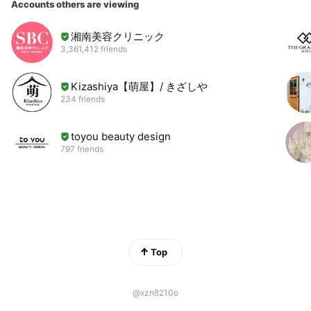
Accounts others are viewing
湘南美容クリニック
3,361,412 friends
Kizashiya【萌屋】/ きざしや
234 friends
toyou beauty design
797 friends
Top
@xzn8210o