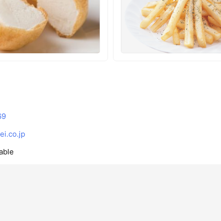
69
i.co.jp
able