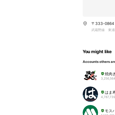
〒333-086
武蔵野線 東浦
You might like
Accounts others ar
焼肉
3,256,564
はま
4,787,739
モス