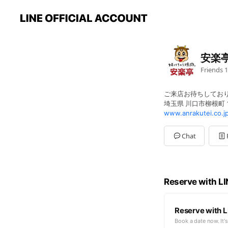
安楽亭
Friends
1
ご来店お待ちしてお
埼玉県 川口市柳根町 1
www.anrakutei.co.j
Chat
Reserve with L
Reserve with L
Book a date now. It's