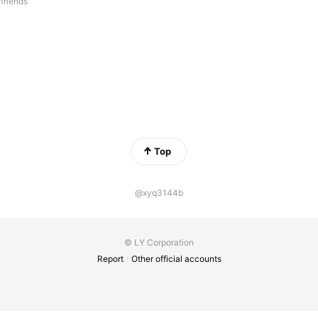
 friends
Top
@xyq3144b
© LY Corporation
Report
Other official accounts