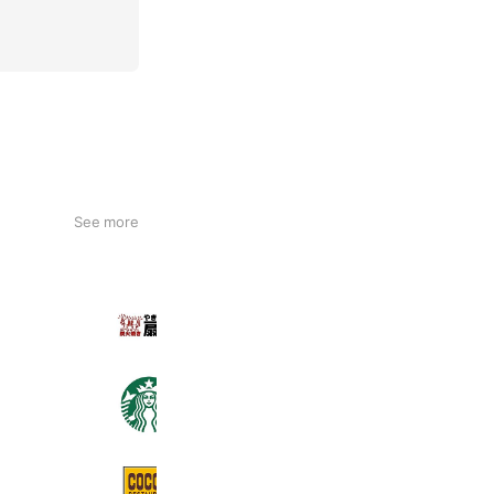
See more
やきとりの扇屋 東浦和店
3,478 friends
Coupons
スターバックス
11,683,134 friends
ココス