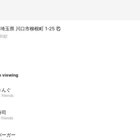
4 埼玉県 川口市柳根町 1-25
和駅
e viewing
きんぐ
 friends
寿司
 friends
バーガー