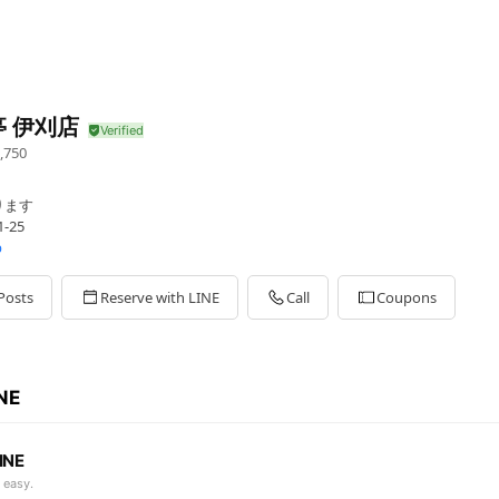
 伊刈店
,750
ります
-25
p
Posts
Reserve with LINE
Call
Coupons
INE
INE
 easy.