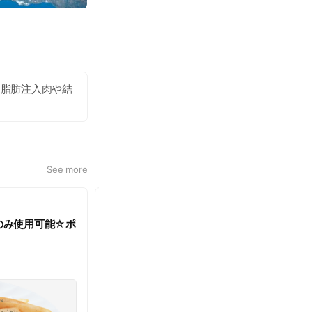
、脂肪注入肉や結
See more
1-time use
のみ使用可能☆ポ
【友だち特典】☆登録後１回のみ使用可能
フトドリンク無料(1名様)
2025.11.28
~
2027.03.31