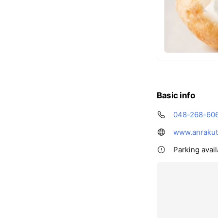
Basic info
048-268-60
www.anrakute
Parking avail