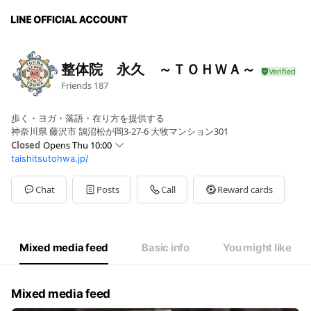
整体院 永久 ～ＴＯＨＷＡ～
Friends
187
歩く・ヨガ・落語・在り方を提供する
神奈川県 藤沢市 鵠沼松が岡3-27-6 大牧マンション301
Closed
Opens Thu 10:00
taishitsutohwa.jp/
Sun
10:00 - 19:00
Mon
Closed
Tue
10:00 - 19:00
Chat
Posts
Call
Reward cards
Wed
10:00 - 19:00
Thu
10:00 - 19:00
Fri
10:00 - 19:00
Sat
10:00 - 19:00
Mixed media feed
Basic info
You might like
10時～19時（最終受付18時。時間外応相談）
Mixed media feed