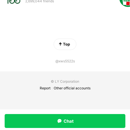
2,699,044 friends
Top
@xws5522s
© LY Corporation
Report
Other official accounts
Chat