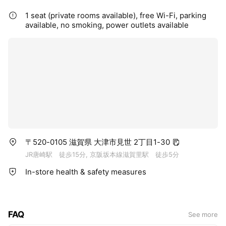
1 seat (private rooms available), free Wi-Fi, parking
available, no smoking, power outlets available
〒520-0105 滋賀県 大津市見世 2丁目1-30
JR唐崎駅 徒歩15分, 京阪坂本線滋賀里駅 徒歩5分
In-store health & safety measures
FAQ
See more