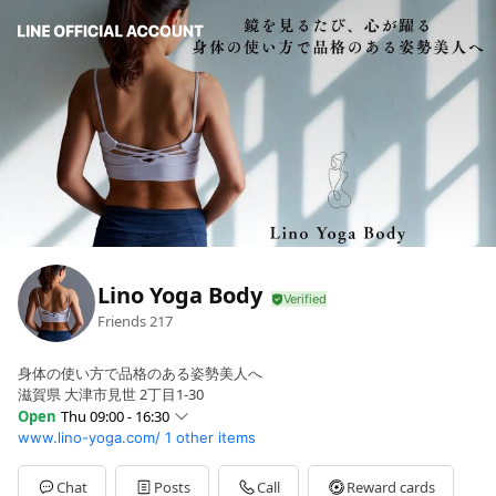
Lino Yoga Body
Friends
217
身体の使い方で品格のある姿勢美人へ
滋賀県 大津市見世 2丁目1-30
Open
Thu 09:00 - 16:30
www.lino-yoga.com/
1 other items
Sun
08:00 - 15:30
Mon
09:00 - 18:30
Tue
09:00 - 18:30
Chat
Posts
Call
Reward cards