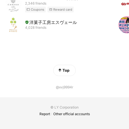
2,346 friends
Coupons
Reward card
洋菓子工房エスヴェール
4,028 friends
Top
@xvj9994r
© LY Corporation
Report
Other official accounts