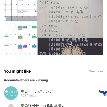
You might like
See more
Accounts others are viewing
ビートルグランデ
708 friends
CABANA in BJL 草津店