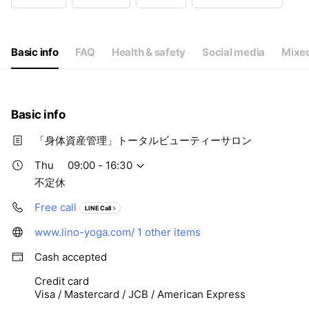
Wed
09:00 - 18:30
Thu
09:00 - 16:30
Fri
09:00 - 16:30
Sat
08:00 - 15:30
Basic info
FAQ
Health & safety
Social media
Mixed
不定休
Basic info
「身体資産管理」トータルビューティーサロン
Thu
09:00 - 16:30
不定休
Free call
LINE Call
www.lino-yoga.com/
1 other items
Cash accepted
Credit card
Visa / Mastercard / JCB / American Express