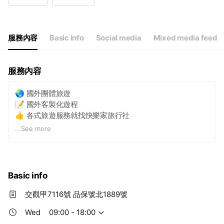
Wed
09: - 18:
Thu
09: - 18:
Fri
09: - 18:
Sat
Closed
服務內容
Basic info
Social media
Mixed media feed
服務內容
🌏 國外團體旅遊
📝 國外客製化遊程
👍 各式旅遊服務就找快樂家旅行社
💰 國際級的服務，Local的價格
...
See more
🎖️ 品質包證 服務安全第一
🌐 官方網站
https://www.happygotravel.com.tw/
Basic info
交觀甲7116號 品保號北1889號
Wed
09:00 - 18:00