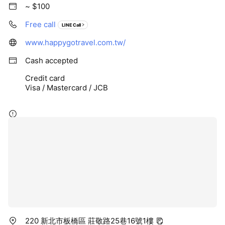
~ $100
Free call
LINE Call
www.happygotravel.com.tw/
Cash accepted
Credit card
Visa / Mastercard / JCB
220 新北市板橋區 莊敬路25巷16號1樓