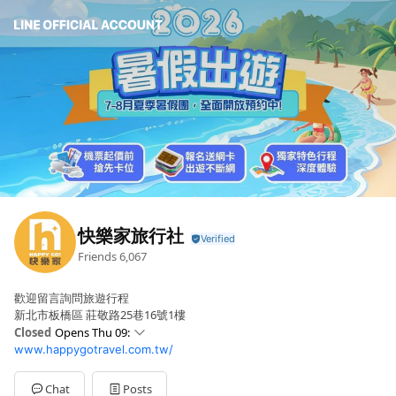
快樂家旅行社
Friends
6,067
歡迎留言詢問旅遊行程
新北市板橋區 莊敬路25巷16號1樓
Closed
Opens Thu 09:
www.happygotravel.com.tw/
Sun
Closed
Mon
09: - 18:
Tue
09: - 18:
Chat
Posts