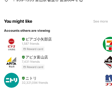
You might like
See more
Accounts others are viewing
ピアゴ小矢部店
1,587 friends
Reward card
アピタ富山店
7,431 friends
Reward card
ニトリ
32,321,094 friends