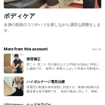
ボディケア
全身の筋肉のコリやハリを探しながら適切な調整をしま
す。
More from this account
See all
猫背矯正
肩こり･首こり･目の疲れなど上半身のお悩みに特化し
た施術です。 首周り･肩周りにおいて本来の可動域や
位置への改善を図る矯正です。 日頃デスクワークや家
事に追われている方、長時間同じ体勢で作業を行う方
にオススメです。
ハイボルテージ電気治療
高電圧の刺激を体内深部に到達させ、疼痛の軽減や治
癒促進を促す施術です。 炎症や痛みに対して、神経の
興奮を電気によってコントロールすることができま
す。
ヘッドセラピー