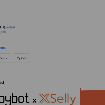
y
,408
ท
items
Posts
Call
ed