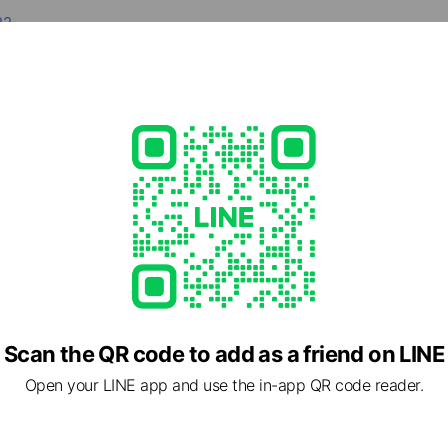
22
e.com/
1 other items
able
e viewing
工具のストレート
iends
ック用品貨物堂ヤフー店
Scan the QR code to add as a friend on LINE
ends
Open your LINE app and use the in-app QR code reader.
ARTS
ends