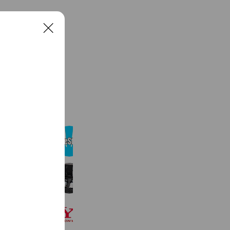
C
l
o
s
e
See more
フリーステージ神戸
473 friends
HIKARI STAR STORE
2,130 friends
Coupons
YELLOW MAGIC
242 friends