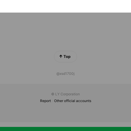
Top
@xsd1700j
© LY Corporation
Report
Other official accounts