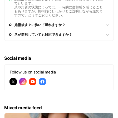
で行います。
スメ】マタニティ・トータルフッ
ョンを使った【ヘッドマッサー
ーにオプションで追加：¥2,500
リース☆骨盤矯正や姿勢矯正など
爪や角質の状態によっては、一時的に違和感を感じること
トケア 80～120分：¥9,000~ (税
ジ】☆頭皮の血流促進と共にソフ
(税込) 施術後は、魔法のように二
の整体とエステ技術のコラボでこ
もありますが、施術前にしっかりとご説明しながら進めま
込) ■カウンセリング⇒化粧水の足
トなタッチで寝落ちする気持ち良
の腕がキュッと☆肩こりもフワッ
れまでにない体感を！
すので、どうぞご安心ください。
湯⇒足爪ケア⇒たこ・ウオノメ⇒
さを体感♪ ◆【アイトレ30分：改
と軽く☆理学療法士考案の凄腕技
角質ケア⇒クイック・フットリフ
善コース】視力低下が気になる
術がメニュー化！ただのハンドマ
Q
施術後すぐに歩いて帰れますか？
レ⇒保湿♪足元からのケアで全身が
方！眼筋トレーニングでトラブル
ッサージではありません！ ◆【オ
楽になり、気分転換にもなります
改善：¥11,000 (税込) 【視力低下
プション特価】☆ハンドネイルカ
Q
爪が変形していても対応できますか？
☆
が気になる方】眼の筋肉を鍛える
ット＆ケア☆他の施術メニューに
ことで、眼のトラブル改善！専用
オプションで追加：¥3,900 (税込)
器具を装着☆リラックスして眼筋
ご希望を伺い適切に手爪をカット
に刺激を与えてトレーニングをし
し、甘皮・キューティクルを整え
ます(^^♪ ◆【アイトレ：30分8回
て、キレイに磨き仕上げ★ネイル
Social media
コース】視力低下とトラブルが気
検定1級のプロネイリストによるネ
になられる方の継続お得コース
イルケアで手元美人に♪ ◆【オプ
～：¥55,000 (税込) 8回コース：
ション特価】≪ヘッドマッサージ
Follow us on social media
通常￥88,000⇒￥55,000☆彡1回
≫神泡炭酸冷却ローション使用♪他
あたり￥6,480【視力低下が気に
のケアに追加：¥3,500 (税込) ≪
なる方】継続してトレーニングす
女性に人気≫超高濃度の炭酸泡ロ
る事が改善への近道！ ◆【アイト
ーションを使った【ヘッドマッサ
レ：30分4回コース】視力低下と
ージ】☆頭皮の血流促進と共にソ
トラブルが気になられる方の継続
フトなタッチで寝落ちする気持ち
お得コース～：¥33,000 (税込) 4
良さを体感♪
Mixed media feed
回コース：通常
￥44,000⇒￥33,000☆彡1回あた
り￥7,560【視力低下が気になる