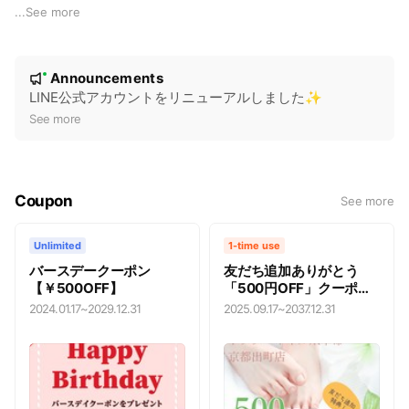
有できます。
...
See more
※その他オトクな情報が満載です★
N
Announcements
New
o
LINE公式アカウントをリニューアルしました✨
t
See more
i
c
e
Coupon
See more
Unlimited
1-time use
バースデークーポン
友だち追加ありがとう
【￥500OFF】
「500円OFF」クーポン
プレゼント🎁
2024.01.17
~
2029.12.31
2025.09.17
~
2037.12.31