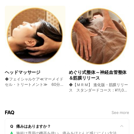
粧水の足湯⇒膝下から足裏までの
が楽になる秘訣です♪ ◆【手足の
及び前回から2か月以内の方】約
¥14,900 (税込) カウンセリング⇒
ペディキュアのみ ※爪ケアは別途
整体マッサージ♪整体の手技を応用
ホットケア】フットリフレ＆ハン
30分￥5,000～ ・カウンセリング
化粧水の足湯⇒正しい足爪ケア⇒
【ネイルケア付】ネイルカラーマ
した東洋式と西洋式のオリジナ
ドマッサージケア 40分：¥6,600
⇒化粧水の足浴⇒たこケア⇒保湿 ※
たこ＆魚の目ケア⇒角質ケア⇒経
ニキュアをお選びください。お帰
ル・フットマッサージ☆
(税込) 足のむくみや冷えにはフッ
痛みがある人は魚の目+タコのセ
絡整体フットマサージ⇒保湿 ※分
りの際のサンダル等を持参くださ
トリフレ☆二の腕のたるみ改善、
ットケアを選択 ◆【2か月以内の
厚い爪は別料金
い。 ◆【オプション特価】☆温活
肩コリ、手先の冷えにはハンドマ
再来】うおのめケア（前回の魚の
☆準天然温泉のフットスパ☆他の
ッサージでケア☆彡理学療法士考
目ケアから2か月以内のリピーター
施術メニューにオプションで：
案オリジナル技術(^^♪ ◆【手足の
様）：¥5,000~ (税込) 【2回目以
¥1,000 (税込) 【準天然温泉】光明
冷え～肩コリ＆血流改善】準天然
降及び前回から2か月以内の方】約
石フットスパで手足ポカポカ♪足を
温泉・光明石フットＳＰＡ＆ハン
30分￥5,000～ ・カウンセリング
温める事により血管を拡張させ、
ドマッサージ：¥4,800 (税込) 【準
⇒化粧水の足湯⇒うおのめケア⇒
血液の循環を良くし、冷えやむく
天然温泉】光明石を使用した足温
保湿 ◆足裏、ガサガサかかとの角
みと腹部内臓の血液循環をケア☆
器で足を温め、血液の循環を良く
質ケア（かかとのみのケア）：
◆他店ジェルorマニキュア OFF 1
ヘッドマッサージ
めぐり式整体～神経血管整体
し、冷え・むくみ改善！ハンドマ
¥5,500~ (税込) カウンセリング⇒
指より：¥650~ (税込) 他店でされ
＆筋膜リリース
ッサージで手首スッキリ肩コリの
化粧水の足湯⇒かかと角質ケア＆
◆フェイシャルケア≪マーメイド
たジェルオフの場合。10指OFF
改善も☆彡 ◆看護師カウンセラー
保湿 ※かかと以外の足裏全体の角
セル・トリートメント≫ 60分：
割：5,000円 ◆【オプション特
◆【ＭＲＭ】 進化版・筋膜リリー
☆姿勢・歪み・ボディ・のカウン
質やタコは「足裏つるすべコー
¥13,000 (税込) 第3の幹細胞『深
価】疲れ目にアイトレ30分☆他の
ス スタンダードコース：¥11,000
セリング＆体験施術：¥10,000 (税
ス」をお選びください。 ◆訪問・
海魚全能性幹細胞』、キャビアプ
施術メニューにオプションで追
(税込) 新たなメソッドを用いた新
込) 【初回限定】カウンセリング
在宅フットケア(お電話にてお問い
ラセンタ、水素の特別な美容液の
加：¥5,500 (税込) 【オプション：
しい筋膜リリース！ファシア・リ
30分にプラスして、MRM進化版・
合わせください)：要問い合わせ ご
トリートメント♪季節の変わりやダ
50%OFF】フットケアのメニュー
リース☆整体とエステ技術のコラ
筋膜リリースの施術体験90分がセ
自宅や施設でサロンと同様のケア
メージ肌、毛穴をスッキリ整えま
と同時ケアでアイトレ30分コース
ボでこれまでにない体感を！
FAQ
See more
ットになった120分プラン♪
を受けることができます。お気軽
す ◆≪ヘッドマッサージ≫ 神泡
を追加できます☆足元と目元のト
◆【ＭＲＭ】 進化版・筋膜リリー
にお問い合わせください。出張費
＆幹細胞エキスの超炭酸冷却ロー
ラブルを同時にケアできて全身ス
ス マスターコース：¥22,000~
Q
痛みはありますか？
など別途必要になりますのでご相
ション使用♪：¥4,000 (税込) 超高
ッキリ◎ ◆【オプション特価】ハ
(税込) 新たなメソッドを用いた新
談ください。 ◆【プレママにおス
濃度11種類の幹細胞炭酸泡ローシ
A
施術は専用の機器を使い、痛みをほとんど感じにくい方法
ンドマッサージ☆他の施術メニュ
しい筋膜リリース！ファシア・リ