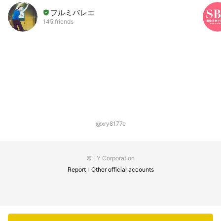
フルミバレエ
145 friends
@xry8177e
© LY Corporation
Report
Other official accounts