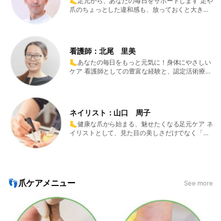
🦶足元から、あなたの毎日をサポートします 足や
爪のちょっとした違和感も、放っておくと大きな
トラブルにつながることがあります。 当サロンで
は、10年以上の経験をもとに、一人ひとりの足の
状態に合わせたフットケアをご提供◎ 見た目だけ
でなく、歩きやすさや快適さを大切にした施術を
看護師：北尾 里美
心がけています。 「もっと早く来ればよかった」
🦶あなたの毎日をもっと元気に！身体にやさしい
そう感じていただけるようなケアを目指していま
ケア 看護師としての豊富な経験と、認定活術療法
すので、どんな小さなお悩みでもお気軽にご相談
士・MRM講師として培った専門知識を活かし、一
ください！ 👣経歴 ＊ICHA認定 シックネイルケア
人ひとりの身体に寄り添った丁寧なケアを提供し
セラピスト ＊みらいアスリート研究所認定 シュ
ています◎ 足や爪のトラブルはもちろん、身体の
ーズフィッティングマスター
巡りやバランスを整えることで、日常生活の動き
ネイリスト：山口 周子
がスムーズになり、疲れにくくなる方も多くいら
🦶健康な爪から始まる、魅せたくなる足元ケア ネ
っしゃいます。 どんな小さな不調でもお気軽にご
イリストとして、見た目の美しさだけでなく「健
相談ください。 皆さまが元気に、快適に歩ける毎
康な爪を育てるケア」を大切にしています✨ 小さ
日を全力でサポートいたします✨ 👣経歴 ＊看護
な変化や違和感にも気を配り、お客様一人ひとり
師 ＊認定活術療法士 ＊治療家 ＊ＭＲＭ講師
のライフスタイルに合わせたご提案を心がけてい
ます。 足元を見られるのが恥ずかしいという方
も、安心してお任せくださいね😊 一緒に思わず見
👣爪ケアメニュー
See more
せたくなる、魅力的な足元を作りましょう！ 👣経
歴 ＊ＪＮＥＣネイリスト検定1級 ＊ネイリスト＆
セラピスト