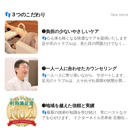
っかり対応しています◎
👣３つのこだわり
See more
「ただ見た目をキレイにするだけ」ではなく、歩きやすさや足
元からの健康サポートを大切にしているのが私たちのこだわり
です✨
➊負担の少ないやさしいケア
専用の機器と確かな技術で、セルフケアでは難しい部分まで丁
👣心も体も軽くなる快適なケアを提供いたします
寧にケア。
足や爪のトラブルは、見た目の問題だけでなく、
足裏のバランスや血行も整えていくので、足の疲れやだるさが
日常生活に支障をきたすこともあります。 ​​​​​​​しか
し、ケア時の痛みが心配で一歩踏み出せない方も
スッと軽くなる方も多いですよ◎
多いのではないでしょうか？ 当店では、負担の少
ない安心できるケアを心がけています。 ​​​​​​​経験を活
施術はすべて清潔感のあるプライベート空間で、リラックスし
➋一人一人に合わせたカウンセリング
かした丁寧なケアで、お客様が安心してお過ごし
ながら受けていただけます◎
👣一人一人に寄り添いながら、サポートします。
いただけるよう心がけています。 リラックスした
足元のトラブルは、人それぞれ原因や状態が異な
空間の中で、心も体も軽くなるようなケアをぜひ
ります。 そのため、当店では初回のカウンセリン
ご体感ください✨
「爪が切りづらい」「ガサガサかかとが気になる」「歩くと足
グを特に大切にしています！ お客様のお悩みや生
がつらい」など、
活習慣をしっかりとお聞きし、最適なケアプラン
小さなお悩みも放っておかずに、まずはお気軽にご相談くださ
や日常生活でのセルフケアなどを提案いたします
➌地域を越えた信頼と実績
い！
◎ 一人一人に寄り添いながら、その場限りではな
👣最新の技術や知識を学び続け、常にベストなケ
く、長期的に健康な足元を維持するためのサポー
アを心がけます。 ドクターネイル爪革命 京都出
トを行います。 あなた専用のケアプランで、足元
あなたの足の状態をしっかりチェックして、今の状態に合った
町店は、地元京都で地域密着のサービスを提供す
から快適な毎日をお届けします😊
ケアをご提案します。
るだけでなく、その確かな技術と結果が口コミで