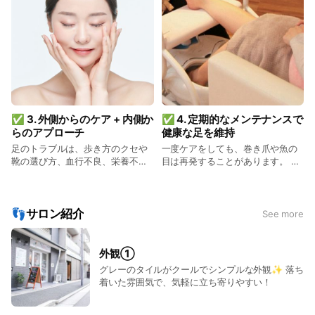
いただいています♥
ると日常生活に支障をきたすこと
も多いですが、病院では外科的処
置が主流で、抜爪や手術が行われ
る場合もあります。 しかし当サロ
ンでは、巻き爪専用の矯正器具を
使い、できるだけ痛みを抑えた方
法で巻き爪補正を行い、負担なく
改善へと導きます✨ また、魚の目
やかかとのひび割れに対しても、
✅ 3. 外側からのケア + 内側か
✅ 4. 定期的なメンテナンスで
表面的な処置だけでなく、足の使
らのアプローチ
健康な足を維持
い方や歩き方の指導、靴の選び方
までアドバイスし、根本的な改善
足のトラブルは、歩き方のクセや
一度ケアをしても、巻き爪や魚の
を目指しています。
靴の選び方、血行不良、栄養不足
目は再発することがあります。 特
など、いろんな原因が絡み合って
に巻き爪は、歩き方や爪の切り方
います。 ドクターネイル爪革命で
が原因で悪化しやすいため、定期
は、 ＊姿勢や歩き方のバランスチ
的なメンテナンスがとても大切で
ェック ＊ぴったりの靴選びのアド
す。 ドクターネイル爪革命では、
👣サロン紹介
See more
バイス ＊食生活や生活習慣の見直
お一人おひとりの足の状態に合わ
し提案 など、施術だけでなく生活
せた定期メンテナンスをご提案
全体のサポートも行い、健康的な
し、長く快適な足を保てるようし
外観①
足づくりを目指しています✨
っかりサポートします！
グレーのタイルがクールでシンプルな外観✨ 落ち
着いた雰囲気で、気軽に立ち寄りやすい！