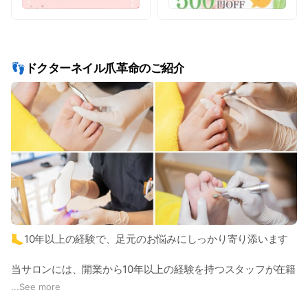
👣ドクターネイル爪革命のご紹介
🦶10年以上の経験で、足元のお悩みにしっかり寄り添います
当サロンには、開業から10年以上の経験を持つスタッフが在籍
しており、ドイツ式フットケアをベースに、巻き爪・タコ・ウ
...
See more
オノメ・かかとのひび割れ・厚くなった爪などのお悩みにもし