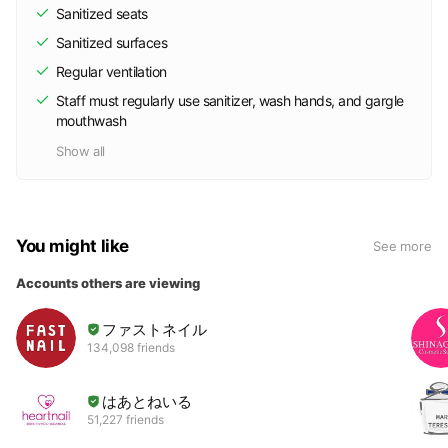
Sanitized seats
Sanitized surfaces
Regular ventilation
Staff must regularly use sanitizer, wash hands, and gargle
mouthwash
Show all
You might like
See more
Accounts others are viewing
ファストネイル
134,098 friends
はあとねいる
51,227 friends