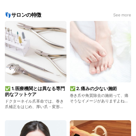
広がり、他府県や海外からも多くのお客様にお越
しいただいています。 これまで培ってきた知識と
足元が整うと、毎日の快適さも変わってきます。
経験をもとに、お客様一人ひとりの状態に合わせ
ぜひ一度、スッキリ感の違いを体感してみてくださいね👣
👣サロンの特徴
See more
た丁寧なフットケアを心がけております✨ 日々変
化するお悩みに対応できるよう、専門的な知識の
習得と技術の向上にも努めています。 京都へお越
しの際は、足元から快適な毎日をサポートするケ
アをご体感ください♪
✅ 1. 医療機関とは異なる専門
✅ 2. 痛みの少ない施術
的なフットケア
巻き爪や角質除去の施術って、痛
そうなイメージがありますよね。
ドクターネイル爪革命では、巻き
ですが、ドクターネイル爪革命で
爪補正をはじめ、厚い爪・変形
は、できるだけ負担が少ない方法
爪・二枚爪、ヒールだこ・魚の
を取り入れています✨ 特に巻き爪
目・かかとのひび割れなど、足爪
矯正は「痛みがほとんどないのに
や足裏のさまざまなトラブルに専
効果が高い」と好評で、長い間悩
門的な技術でケアを行っています
んでいた方からの相談もたくさん
◎ 特に巻き爪は、痛みがひどくな