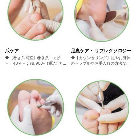
爪ケア
足裏ケア・ リフレクソロジー
◆【巻き爪補整】巻き爪１ヵ所
◆【カウンセリング】足やお身体
～：40分～：¥8,900~ (税込) カウ
のトラブルやお手入れの方法など
ンセリング⇒化粧水の足湯⇒足爪
のご相談（20分無料）：¥0~ (税
ケア⇒補正具装着（巻き爪の度合
込) 足や足爪、下半身の関節などに
いにより料金が変わります）補整
ついてのご相談の場合、20分まで
器具を使用して巻き爪を改善。 ◆
無料♪ ※20分以上は10分ごとに
分厚くなった爪・変形爪・割れ
1,100円 ◆【フットケアの定番】ト
爪・二枚爪・小爪ケア☆全足爪カ
ータルフットケア・コース☆ 80
ット付き：¥5,500~ (税込) 分厚い
分～110分：¥12,100(税込) ≪一番
爪や変形・割れた爪を適正な厚み
人気≫●カウンセリング⇒化粧水
に調整して、形を整えて健康な爪
足湯⇒足爪ケア⇒たこ＆魚の目ケ
が生えやすいようにします。爪の
ア⇒かかとの角質ケア⇒クイッ
状態によって金額が変わります。
ク・フットマサージ⇒保湿 ※分厚
5,500円～9,900円 ◆【足爪ケア
い爪はプラス料金 ◆魚の目ケア
の基本】足爪にトラブルのない方
【初回or前回から2か月以上経った