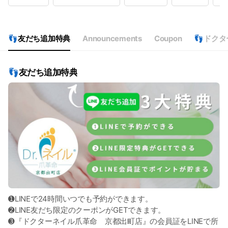
Wed
09:30 - 22:00
Thu
09:30 - 22:00
Fri
09:30 - 22:00
Sat
09:00 - 22:00
👣友だち追加特典
Announcements
Coupon
👣ドク
不定休
👣友だち追加特典
➊LINEで24時間いつでも予約ができます。
➋LINE友だち限定のクーポンがGETできます。
➌『ドクターネイル爪革命 京都出町店』の会員証をLINEで所