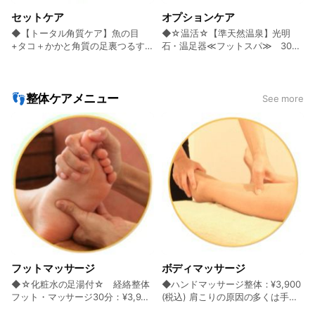
の≪足爪カット＆キレイケア≫：
方】≪カウンセリング＆アドバイ
セットケア
オプションケア
¥3,900~ (税込) カウンセリング⇒
ス付≫：¥5,500 (税込) 【初回及
化粧水の足湯⇒正しい足爪切り
び前回から2か月以上経過した
◆【トータル角質ケア】魚の目
◆☆温活☆【準天然温泉】光明
（両足10指）⇒専用のマシンで爪
方】：約60分￥5,500 ・カウンセ
+タコ＋かかと角質の足裏つるす
石・温足器≪フットスパ≫ 30
の間や周りのお掃除や甘皮処理、
リング⇒化粧水の足浴⇒うおのめ
べコース​​​​​​​：¥9,900 (税込) ≪一番
分：¥1,100 (税込) 【準天然温泉】
研磨などのプラスαのケア ◆妊婦
ケア⇒保湿 ※タコがある方は「タ
人気≫化粧水の足湯⇒タコ＆魚の
光明石フットスパで手足ポカポカ♪
さんの足爪カット＆キレイケア：
コ+魚の目セットケア」 ◆たこケ
目ケア⇒かかと角質ケア⇒保湿★
足を温める事により血管を拡張さ
¥3,500~ (税込) カウンセリング⇒
ア【初回or前回から2か月以上経っ
足裏の痛い魚の目や固いタコ、ガ
せ、血液の循環を良くし、冷えや
👣整体ケアメニュー
See more
化粧水の足湯⇒正しい爪切り⇒専
た方】≪カウンセリング＆アドバ
サガサかかとの角質をケアできる
むくみと腹部内臓の血液循環をケ
用のマシンで爪の間や周りのお掃
イス付≫：¥5,500 (税込) 【初回
お得なコース♪ ◆☆サロンスペシ
ア☆ ◆【ネイルケア付】ハンド・
除や甘皮処理、研磨などのプラスα
及び前回から2か月以上経過した
ャリテ☆ オリジナル特別カウンセ
ネイルカラー（マニキュア）：
のケア ◆人工爪ケア（スカルプ取
方】：約45分￥5,500 ・カウンセ
リングコース：¥22,000 (税込) カ
¥5,900 (税込) ネイルケア（カット
付け・メンテナンス）【割れ・欠
リング⇒化粧水の足湯⇒たこケア
ウンセリングの上、足やお体の状
⇒甘皮処理）＆ネイルカラーポリ
け・変形・分厚い爪ケア】：
⇒保湿 ※痛みがある人は魚の目+タ
態、ご要望に応じた施術をオリジ
ッシュ☆ハンドネイルのお手入れ
¥6,600~ (税込) 足の肥厚爪・割れ
コのセットケアを選択 ◆【2か月
ナルにアレンジするトータルフッ
とマニキュアのセット ※カラーは
爪・欠け爪・変形爪などで、人工
以内の再来】うおのめケア（前回
トケア&整体☆トラブル&キレイ&
ジェルではなくマニキュアです
爪を付けて形を整えて、伸びの促
の魚の目ケアから2か月以内のリピ
美容ケアコース！ ◆【足裏ポイン
◆☆ハンドネイル☆ カット＆ケ
進と指先の保護をします。スカル
ーター様）：¥5,000 (税込) 【2回
トケア】 魚の目＆タコのセット
ア：¥4,500~ (税込) ご希望を伺い
プ技術で見た目もキレイに☆
目以降及び前回から2か月以内の
ケア 60分：¥8,800 (税込) 通常
適切に手爪をカットし、甘皮・キ
方】約30分￥5,000～ ・カウンセ
初回11,000円⇒8,800円☆化粧水
ューティクルを整えて、キレイに
リング⇒化粧水の足湯⇒うおのめ
の足湯⇒タコ＋魚の目ケア⇒保湿
磨き仕上げ★ネイル検定1級のプロ
フットマッサージ
ボディマッサージ
ケア⇒保湿 ◆【2か月以内の再
★タコとうおのめは一緒になって
ネイリストによる施術で手元美人
◆☆化粧水の足湯付☆ 経絡整体
◆ハンドマッサージ整体：¥3,900
来】たこのみケア（前回のタコケ
いることが多く、セットでお得な
に♪ ◆ペディキュア（マニキュ
フット・マッサージ30分：¥3,900
(税込) 肩こりの原因の多くは手首
アから2か月以内のリピーター
プチプライス☆彡 ◆トータルフッ
ア・カラーのみ） ※サンダルを持
(税込) 内容：カウンセリング⇒化
に！手と腕を整えることが肩こり
様）：¥5,000 (税込) 【2回目以降
トケア・リラックスコース120分：
参ください：¥3,900 (税込) 足爪の