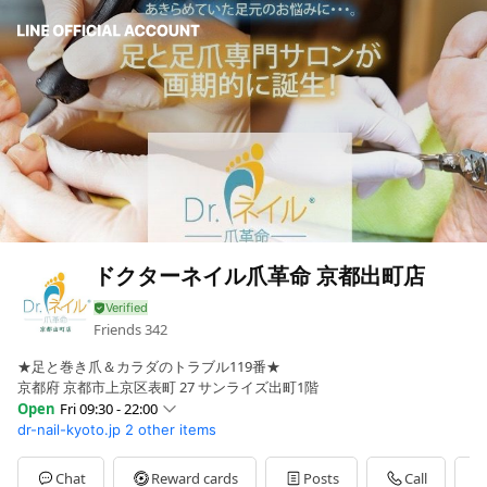
ドクターネイル爪革命 京都出町店
Friends
342
★足と巻き爪＆カラダのトラブル119番★
京都府 京都市上京区表町 27 サンライズ出町1階
Open
Fri 09:30 - 22:00
dr-nail-kyoto.jp
2 other items
Sun
09:00 - 21:00
Mon
09:30 - 22:00
Tue
09:30 - 22:00
Chat
Reward cards
Posts
Call