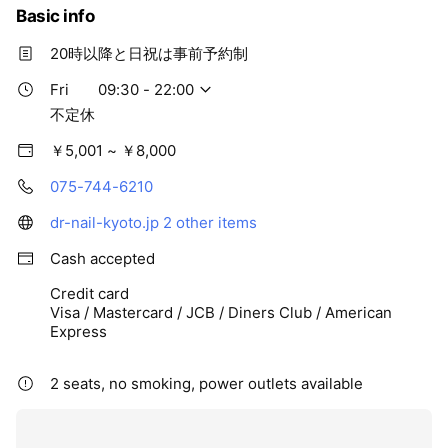
Basic info
20時以降と日祝は事前予約制
Fri
09:30 - 22:00
不定休
￥5,001 ~ ￥8,000
075-744-6210
dr-nail-kyoto.jp
2 other items
Cash accepted
Credit card
Visa / Mastercard / JCB / Diners Club / American
Express
2 seats, no smoking, power outlets available