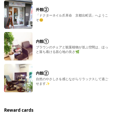
外観②
「ドクターネイル爪革命 京都出町店」へようこ
そ😊
内観①
ブラウンのチェアと観葉植物が並ぶ空間は、ほっ
と落ち着ける居心地の良さ🌿
内観②
自然のやさしさを感じながらリラックスして過ご
せます✨
Reward cards