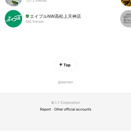
1,073 friends
エイブルNW高松上天神店
682 friends
Top
@daiman
© LY Corporation
Report
Other official accounts