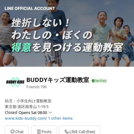
BUDDYキッズ運動教室
Friends
796
幼児・小学生向け運動教室
東京都 港区南青山 1-19-5
Closed
Opens Sat 08:00
www.kids-buddy.com/
1 other items
Sun
08:00 - 21:00
Mon
08:00 - 21:00
Tue
08:00 - 21:00
Chat
Posts
LINE Call (free)