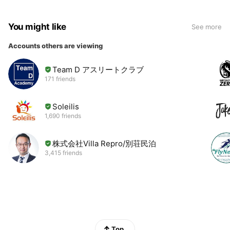
You might like
See more
Accounts others are viewing
Team D アスリートクラブ
171 friends
Soleilis
1,690 friends
株式会社Villa Repro/別荘民泊
3,415 friends
Top