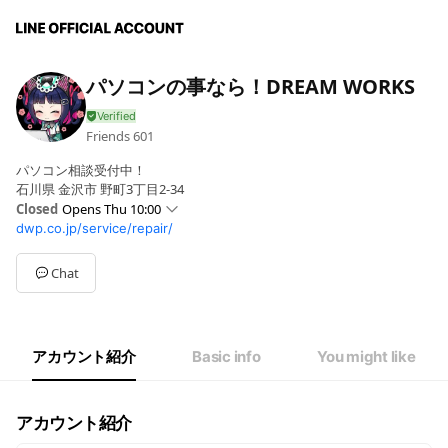
パソコンの事なら！DREAM WORKS
Friends
601
パソコン相談受付中！
石川県 金沢市 野町3丁目2-34
Closed
Opens Thu 10:00
dwp.co.jp/service/repair/
Sun
Closed
Mon
10:00 - 18:00
Tue
10:00 - 18:00
Chat
Wed
10:00 - 18:00
Thu
10:00 - 18:00
Fri
10:00 - 18:00
Sat
10:00 - 18:00
アカウント紹介
Basic info
You might like
日祝祭日が定休日です。
アカウント紹介