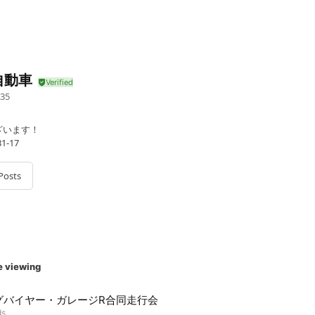
自動車
35
ざいます！
-17
Posts
e viewing
グバイヤー・ガレージR合同走行会
ds