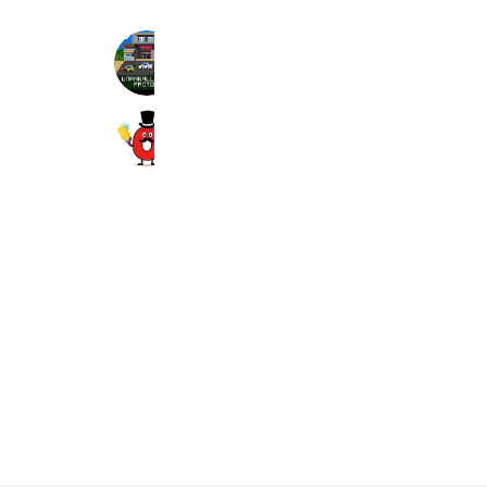
UNPARALLELLED
1,379 friends
バイク室内洗車 Old Salt
926 friends