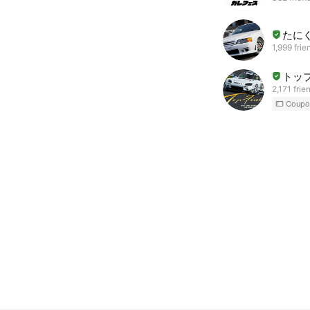
たに
1,999 frie
トッ
2,171 frie
Coupo