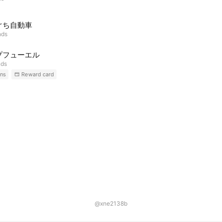
ぐち自動車
nds
プフューエル
nds
ns
Reward card
@xne2138b