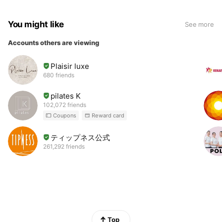
You might like
See more
Accounts others are viewing
Plaisir luxe
680 friends
pilates K
102,072 friends
Coupons
Reward card
ティップネス公式
261,292 friends
Top