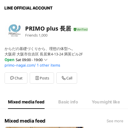
PRIMO plus 長居
Friends
1,000
からだの基礎づくりから、理想の体型へ。
大阪府 大阪市住吉区 長居東4-13-24 満英ビル2F
Open
Sat 09:00 - 19:00
primo-nagai.com/
1 other items
Sun
10:00 - 21:30
Mon
10:00 - 21:30
Tue
10:00 - 21:30
Chat
Posts
Call
Wed
Closed
Thu
10:00 - 21:30
Fri
09:00 - 19:00
Sat
09:00 - 19:00
Mixed media feed
Basic info
You might like
10：00～21：30
Mixed media feed
See more