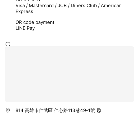
Visa / Mastercard / JCB / Diners Club / American
Express
QR code payment
LINE Pay
814 高雄市仁武區 仁心路113巷49-1號