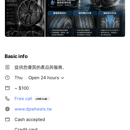
Basic info
提供您優質的產品與服務。
Thu
Open 24 hours
~ $100
Free call
LINE Call
www.dpwheels.tw
Cash accepted
Credit card