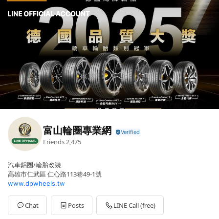
富山輪圈專業網
Friends
2,475
汽車鋁圈/輪胎改裝
高雄市仁武區 仁心路113巷49-1號
www.dpwheels.tw
Chat
Posts
LINE Call (free)