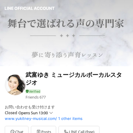
武富ゆき ミュージカルボーカルスタ
ジオ
Friends
677
お問い合わせも受け付けます
Closed
Opens Sun 13:00
www.yukitney-musical.com/
1 other items
Sun
13:00 - 20:00
Mon
13:00 - 20:00
Tue
13:00 - 20:00
Chat
Posts
LINE Call (free)