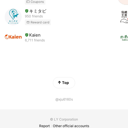
Coupons
キミタビ
950 friends
Reward card
Kaien
6,711 friends
Top
@xju6160s
© LY Corporation
Report
Other official accounts