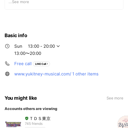
ボーカルコーチ Spencer Welch氏・Chelsea Willson氏に
...
See more
師事。劇団四季・東宝ミュージカル出演者も通う信頼のス
タジオです。
Basic info
Sun
13:00 - 20:00
13:00〜20:00
Free call
LINE Call
www.yukitney-musical.com/
1 other items
You might like
See more
Accounts others are viewing
ＴＤＳ東京
745 friends