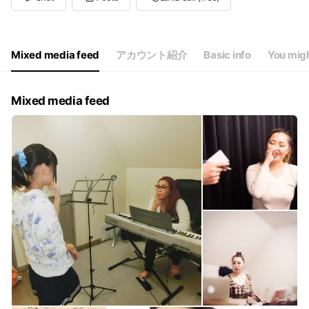
Wed
13:00 - 20:00
Thu
13:00 - 20:00
Fri
13:00 - 20:00
Sat
13:00 - 20:00
Mixed media feed
アカウント紹介
Basic info
You migh
13:00〜20:00
Mixed media feed