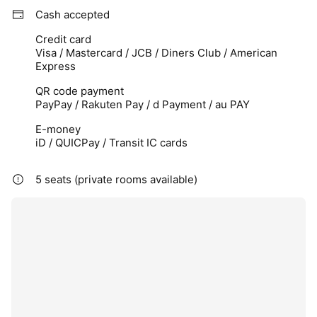
Cash accepted
丁寧に確認しながら、その日に必要な施術を行います。
Credit card
完全個室の落ち着いた空間をご用意しておりますので、周りを
Visa / Mastercard / JCB / Diners Club / American
気にすることなく、ゆったりとした時間をお過ごしいただけま
Express
す。
QR code payment
PayPay / Rakuten Pay / d Payment / au PAY
また、経済産業省推進の**「おもてなし規格認証（紺認証）」
**を取得し、お客様に安心してご利用いただけるサービスづく
E-money
りにも力を入れています。
iD / QUICPay / Transit IC cards
初めてのお客様には施術前にしっかりカウンセリングを行い、
5 seats (private rooms available)
お身体の状態やご希望を伺ったうえで最適な施術をご提案いた
します。
当サロンの人気メニュー
・経絡リンパマッサージ
・整体
・カッピング（吸玉）
・ホットかっさ
・腸もみ