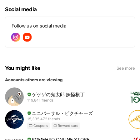
【心から笑顔になれる場所】でありたいと考えています。
Social media
✔ 手に職をつけたい
✔ ライフスタイルに合わせて働きたい
Follow us on social media
✔ セラピストとしてもっと成長したい
そんなあなたを、私たちは全力でサポートします！
技術も接客も、一歩一歩丁寧に学べる環境を整えています。
経験者の方には、さらに高いレベルを目指せるフィールドをご
用意しています。
You might like
See more
✨頑張りが収入に直結！魅力的な報酬例✨
Accounts others are viewing
120分施術1件あたり：平均6,400円以上支給（業界高水準）
ゲゲゲの鬼太郎 妖怪横丁
月収例①：週4日勤務→月収25万円以上も可能
119,841 friends
月収例②：週5日＋指名多数→月収30万円以上も実績あり！
ユニバーサル・ピクチャーズ
15,335,472 friends
「ただ癒す」だけでなく、
Coupons
Reward card
【本来の自分を取り戻すきっかけ】を届けるセラピストへ。
KOMEHYO ONLINE STORE