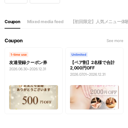
Wed
11:00 - 21:00
Thu
11:00 - 21:00
Fri
11:00 - 21:00
Sat
11:00 - 21:00
Coupon
Mixed media feed
【初回限定】人気メニュー体
最終受付19時｜ちあき10時〜対応可｜近隣コインパーキン
Coupon
See more
1-time use
Unlimited
友達登録クーポン券
【ペア割】2名様で合計
2,000円OFF
2026.06.30
~
2026.12.31
2026.07.01
~
2026.12.31