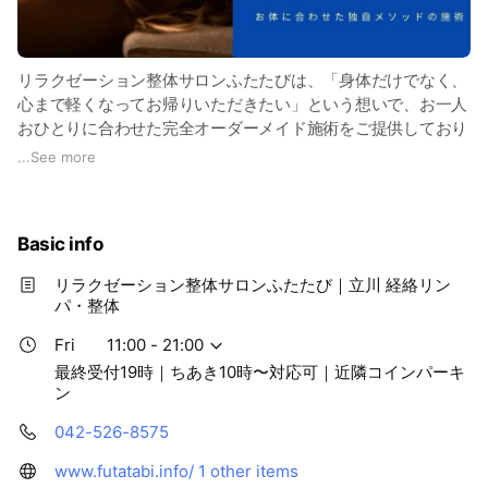
リラクゼーション整体サロンふたたびは、「身体だけでなく、
心まで軽くなってお帰りいただきたい」という想いで、お一人
おひとりに合わせた完全オーダーメイド施術をご提供しており
ます。
...
See more
施術歴20年以上の経験をもとに、東洋医学の考え方を取り入れ
た経絡リンパ・整体・カッピング・かっさ・ストレッチなどを
Basic info
組み合わせ、その日の体調や生活習慣、お悩みに合わせて施術
内容を組み立てます。
リラクゼーション整体サロンふたたび｜立川 経絡リン
パ・整体
「どこへ行っても肩こりが改善しない」
「疲れが取れない」
Fri
11:00 - 21:00
「眠りが浅い」
最終受付19時｜ちあき10時〜対応可｜近隣コインパーキ
「自律神経の乱れが気になる」
ン
「むくみや冷えがつらい」
042-526-8575
そんなお悩みを抱える方に、多くご利用いただいております。
www.futatabi.info/
1 other items
当サロンでは決まった流れの施術ではなく、お客様のお身体を