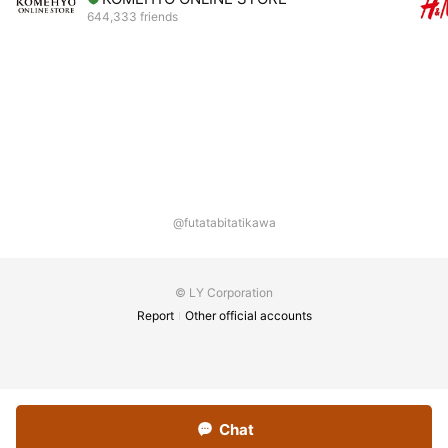
まずは、あなたの想いを聞かせてください。
644,333 friends
このページの先に、きっとあなたが望む未来があります。
働き方に応じて、【交通費あり】または【交通費なし（施術報
酬高め）】を選択できます。
ご希望に合わせて、安心してスタートできる環境を整えていま
す。
◆試用期間：3ヶ月（日平均5000円保証）※条件あり
@futatabitatikawa
◆勤務時間：10:45～21:00（最終受付19:00）
◆休日：シフト制のため、事前相談休日自由
© LY Corporation
Report
Other official accounts
※19時時点でお客さんいなければクローズ
※ほとんどのお客様が事前予約です。
社内割引制度、インセンティブ制度もございます。詳細や応募
は、下記のリンク先をご確認ください。
Chat