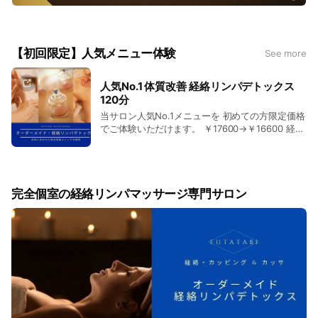
【初回限定】人気メニュー体験
See more
人気No.1 体質改善 経絡リンパデトックス
120分
当サロン人気No.1メニューを 初めての方限定価格
でご体験いただけます。 ￥17600→￥16600 経絡
リンパ・カッピング・温熱ケアなどを組み合わ
せ、 深いコリ・むくみ・冷え・慢性的な疲れを整
えます。 お身体の状態やお悩みに合わせて、 無
理のない施術内容をご提案いたします。 ※新規の
完全個室の経絡リンパマッサージ専門サロン
お客様は、120分以上のコースが 1,000円OFFでご
利用いただけます。