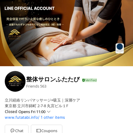
整体サロンふたたび
Friends
563
立川経絡リンパマッサージ×吸玉｜深層ケア
東京都 立川市錦町 2-7-8 丸宮ビル１F
Closed
Opens Fri 11:00
www.futatabi.info/
1 other items
Sun
11:00 - 21:00
Mon
11:00 - 21:00
Tue
11:00 - 21:00
Chat
Coupons