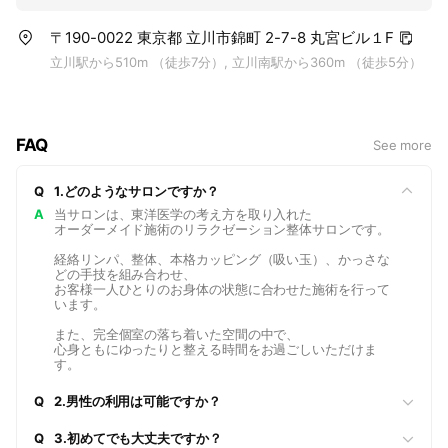
・クワトロ温活ボディケア
・小顔フェイシャル
〒190-0022 東京都 立川市錦町 2-7-8 丸宮ビル１F
立川駅から510m （徒歩7分）, 立川南駅から360m （徒歩5分）
これらは時間内で組み合わせることができ、お客様だけのオー
ダーメイドコースとしてご提供しております。
FAQ
立川駅南口より徒歩約7分。
See more
完全予約制・完全個室・男女ともにご利用いただけます。
Q
1.どのようなサロンですか？
お仕事帰りやお休みの日、自分へのご褒美や定期的なメンテナ
A
当サロンは、東洋医学の考え方を取り入れた
オーダーメイド施術のリラクゼーション整体サロンです。
ンスにもぜひご利用ください。
経絡リンパ、整体、本格カッピング（吸い玉）、かっさな
どの手技を組み合わせ、
「また来たい」
お客様一人ひとりのお身体の状態に合わせた施術を行って
「ここへ来ると身体も心も軽くなる」
います。
また、完全個室の落ち着いた空間の中で、
そんな場所であり続けられるよう、一回一回の施術を大切にし
心身ともにゆったりと整える時間をお過ごしいただけま
す。
ております。
Q
2.男性の利用は可能ですか？
ご予約・ご相談はお気軽にLINEよりお問い合わせください。
皆様のご来店を心よりお待ちしております。
Q
3.初めてでも大丈夫ですか？