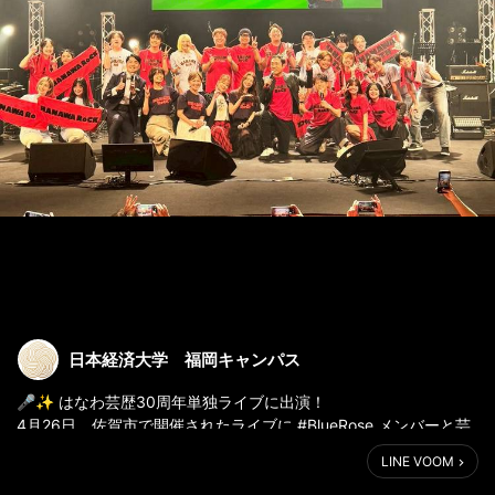
日本経済大学 福岡キャンパス
🎤✨ はなわ芸歴30周年単独ライブに出演！
4月26日、佐賀市で開催されたライブに #BlueRose メンバーと芸
創プロデュース学科の卒業生がバックダンサーとして参加🕺 卒業
LINE VOOM
生の #スザンヌ さんもゲスト出演！
#はなわ #日本経済大学 #芸創プロデュース学科