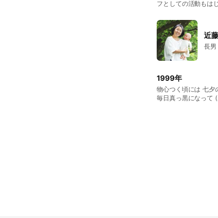
フとしての活動もはじ
近
長男
1999年
物心つく頃には 七夕の短冊に書い
毎日真っ黒になって (