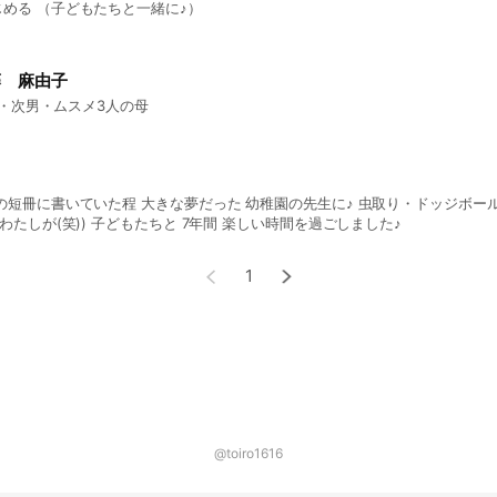
める （子どもたちと一緒に♪）
藤 麻由子
・次男・ムスメ3人の母
ていた程 大きな夢だった 幼稚園の先生に♪ 虫取り・ドッジボール どろんこ大好きで
わたしが(笑)) 子どもたちと 7年間 楽しい時間を過ごしました♪
1
@toiro1616