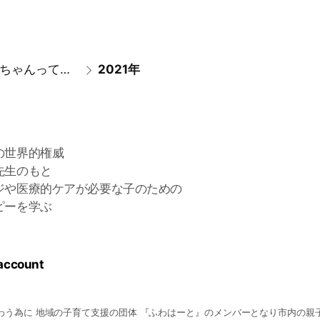
●こんちゃんってこんなひと♪●
2021年
の世界的権威
先生のもと
ジや医療的ケアが必要な子のための
ピーを学ぶ
 account
わう為に 地域の子育て支援の団体 『ふわはーと』のメンバーとなり市内の親