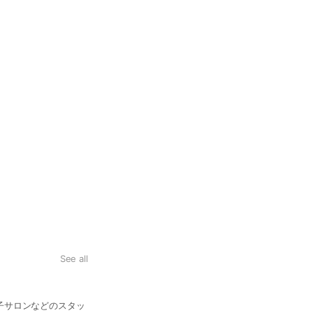
See all
2024年
子サロンなどのスタッ
秋草学園短期大学 地域保育学科 非常勤講師就任