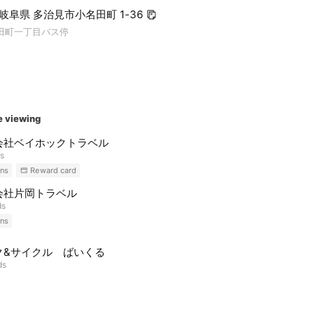
4 岐阜県 多治見市小名田町 1-36
名田町一丁目バス停
e viewing
会社ベイホックトラベル
ds
ns
Reward card
会社片岡トラベル
ds
ns
ク&サイクル ばいくる
ds