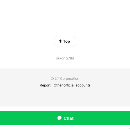
Top
@xgi1578d
© LY Corporation
Report
Other official accounts
Chat