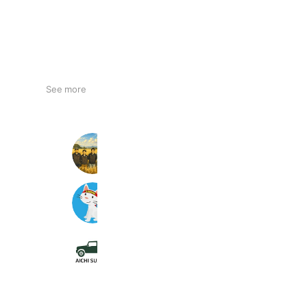
See more
株式会社ベストアグリ
164 friends
sohara_motors
504 friends
愛知スズキ 味岡店
733 friends
Coupons
Reward card