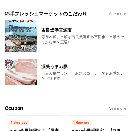
綿半フレッシュマーケットのこだわり
See more
吉良漁港直送市
毎週木曜、日曜は吉良漁港直送市開催！早朝のセ
リから魚を直送♪
渥美うまみ豚
当店人気ブランド！お惣菜コーナーでもお求めい
ただけます。
Coupon
See more
1-time use
1-time use
goca会員様限定！【尾瀬
goca会員様限定！【マヨ