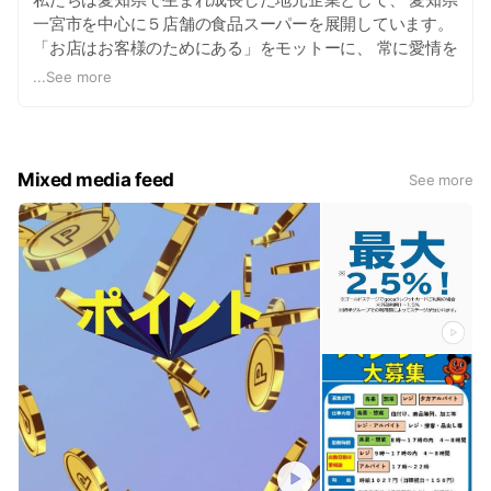
一宮市を中心に５店舗の食品スーパーを展開しています。
「お店はお客様のためにある」をモットーに、 常に愛情を
持ってお客様やお取引様に接するだけでなく、 地元に密着
...
See more
した品揃えと店づくりを行っております。 当社は生活を支
えるパートナーとして、引き続きお客様の多様なニーズに
対応し、愛される企業を目指します。
Mixed media feed
See more