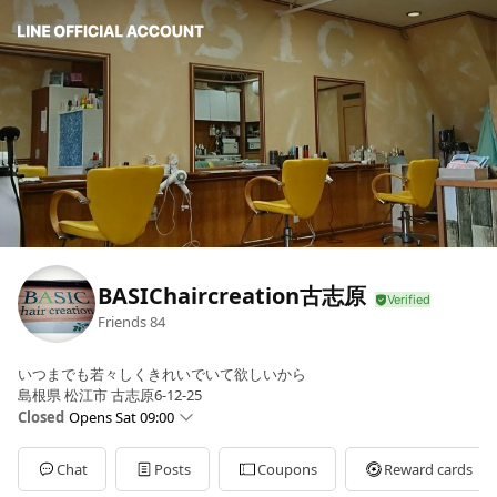
BASIChaircreation古志原
Friends
84
いつまでも若々しくきれいでいて欲しいから
島根県 松江市 古志原6-12-25
Closed
Opens Sat 09:00
Sun
09:00 - 18:00
Mon
Closed
Chat
Posts
Coupons
Reward cards
Tue
Closed