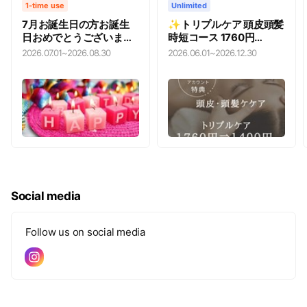
1-time use
Unlimited
7月お誕生日の方お誕生
✨トリプルケア 頭皮頭髪
日おめでとうございます
時短コース 1760円
＾＾♪割引技術２０％割
➡1400円【360円引
2026.07.01
~
2026.08.30
2026.06.01
~
2026.12.30
引・店販商品１０％割引
き】
Social media
Follow us on social media