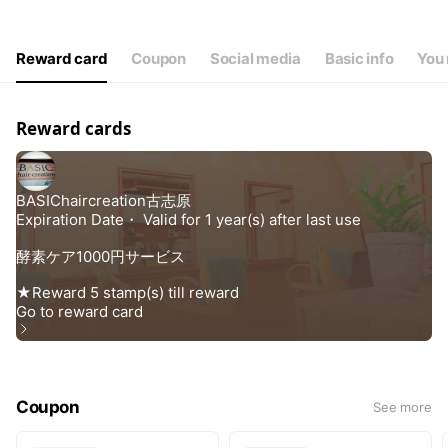
Wed
Closed
Thu
Closed
Fri
09:00 - 18:00
Reward card
Coupon
Social media
Basic info
You 
Sat
09:00 - 18:00
金曜日・土曜日・日曜日営業です。 ※第３日曜日休み
Reward cards
Coupon
See more