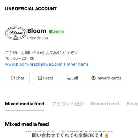
Bloom
Friends
764
ご予約・お問い合わせ お気軽にどうぞ♡
10：00～20：00
www.bloom-brazilianwax.com
1 other items
Chat
Posts
Call
Reward cards
Mixed media feed
アカウント紹介
Reward card
Basic
Mixed media feed