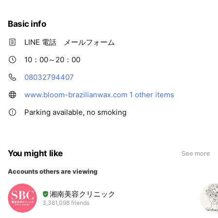
Basic info
LINE 電話 メールフォーム
10：00～20：00
08032794407
www.bloom-brazilianwax.com
1 other items
Parking available, no smoking
You might like
See more
Accounts others are viewing
湘南美容クリニック
3,361,098 friends