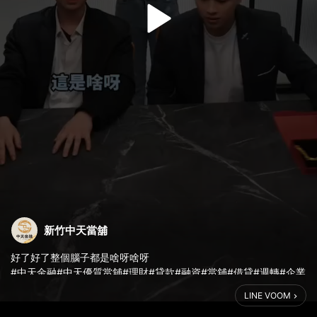
新竹中天當舖
好了好了整個腦子都是啥呀啥呀
#中天金融#中天優質當舖#理財#貸款#融資#當舖#借貸#週轉#企業
融資#理財顧問#權力車#民間借貸#私設#轉銀行#刺青#精品#啥呀
LINE VOOM
這是😎😎😎