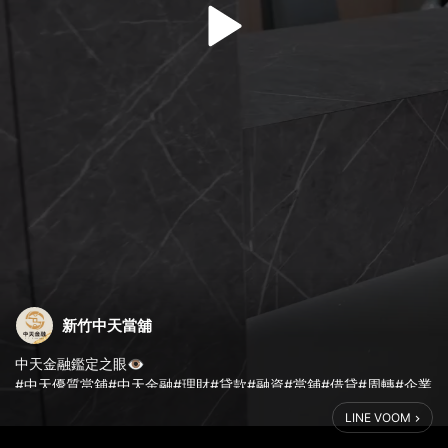
新竹中天當舖
中天金融鑑定之眼👁️
#中天優質當舖#中天金融#理財#貸款#融資#當舖#借貸#周轉#企業
融資#理財顧問#權利車#民間借貸#私設#轉銀行#鑑定#助理小姊姊
LINE VOOM
#流量密碼#鑽石鑑定