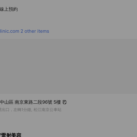
、線上預約
inic.com
2 other items
北市中山區 南京東路二段96號 5樓
號出口，左轉1分鐘, 松江南京公車站
/雷射美容