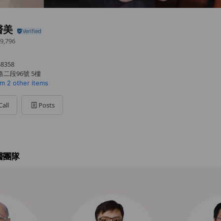
醫美
9,796
8358
二段96號 5樓
om
2 other items
Call
Posts
醫團隊