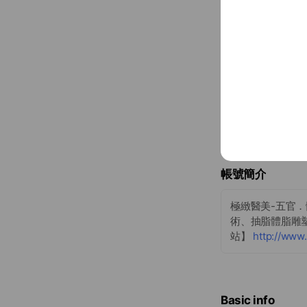
帳號簡介
極緻醫美-五官
術、抽脂體脂雕塑
站】
http://www
Basic info