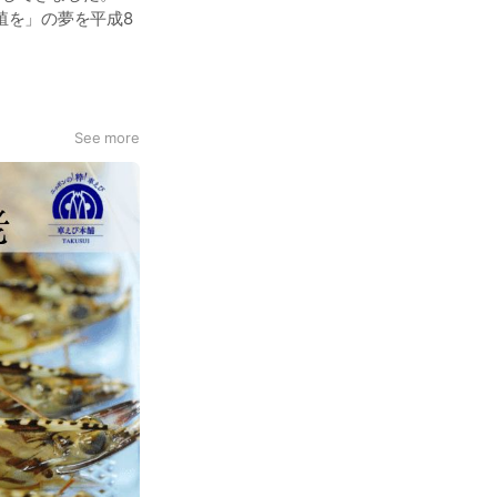
殖を」の夢を平成8
地で養殖事業を展開
島、沖縄まで5県6
老専門養殖企業とし
See more