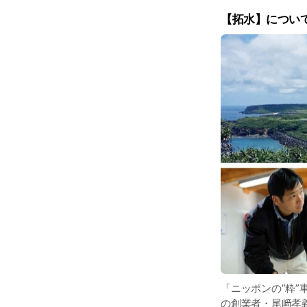
【拓水】につい
「ニッポンの”粋”
の創業者・尾﨑孝