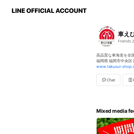
車えび
Friends
2
高品質な車海老を全
福岡県 福岡市中央区 舞鶴
www.takusui-shop.
Chat
Mixed media fe