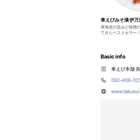
車えびみそ漬 伊万
車海老の旨みと味噌の
てきたベストセラー
Basic info
車えび本舗 
092-406-32
www.takusui