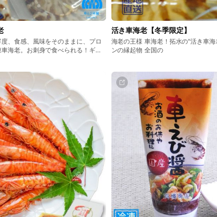
老
活き車海老【冬季限定】
鮮度、食感、風味をそのままに、プロ
海老の王様 車海老！拓水の"活き車海
凍車海老。お刺身で食べられる！ギフ
ンの縁起物 全国の