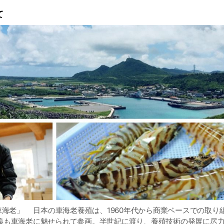
て
車海老」 日本の車海老養殖は、1960年代から商業ベースでの取り
義も車海老に魅せられて参画。半世紀に渡り、養殖技術の発展に尽