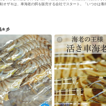
(株)オザキは、車海老の餌を販売する会社でスタート。「いつかは養
島で実現。遊休化したかつての海老養殖場に「一目惚れ」し、この
ました。 現在、生産フィールドは長崎をはじめ、佐賀、山口、鹿児
国内の最大養殖会社となりました。これからも日本を代表する車海
ります。
品☆彡