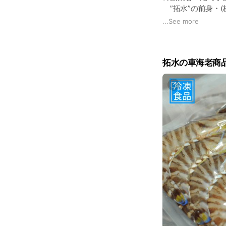
”拓水”の前身・
年に長崎の五島列
...
See more
することを決意し
事業場を運営する
て日々努力して参
拓水の車海老商