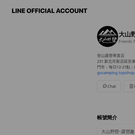
大山
Friends
7
登山露營專賣店
231 新北市新店區安
門市：每日12-21點；網路
gocamping.topshop
Chat
帳號簡介
大山野營-露營趣