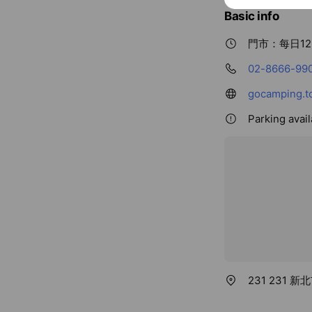
Basic info
門市：每日12-
02-8666-99
gocamping.t
Parking avai
231 231