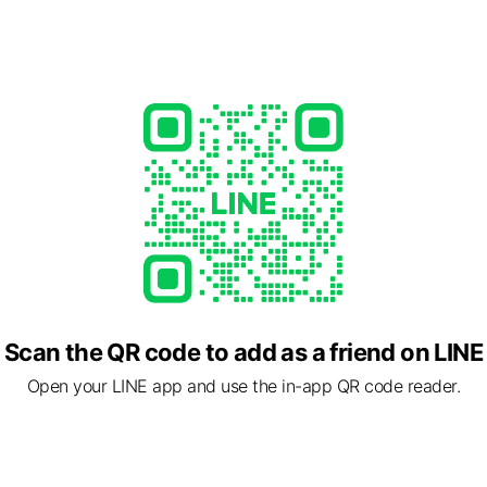
Scan the QR code to add as a friend on LINE
Open your LINE app and use the in-app QR code reader.