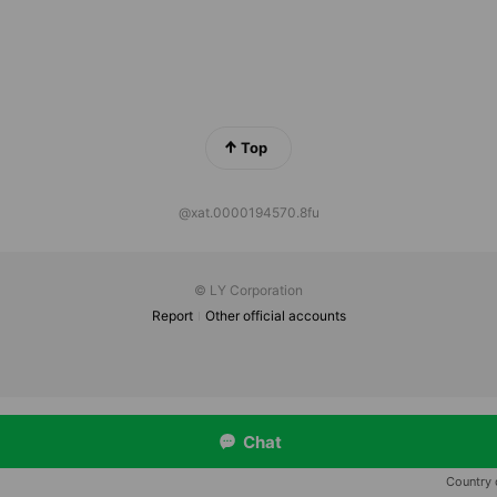
Top
@xat.0000194570.8fu
© LY Corporation
Report
Other official accounts
Chat
Country 