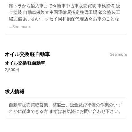
軽トラから輸入車まで☆新車中古車販売買取 車検整備 鈑
金塗装 自動車保険☆中国運輸局指定整備工場 鈑金塗装工
場完備 あいおいニッセイ同和損保代理店☆お車のことな
らお気軽にお問い合わせ下さい
...
See more
オイル交換 軽自動車
See more
オイル交換 軽自動車
2,500円
求人情報
自動車販売買取営業、整備士、鈑金及び塗装の作業のいず
れかに従事できる方 まずはお気軽にお問い合わせ下さい。