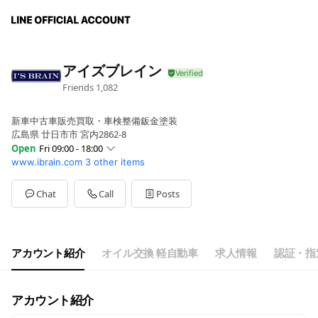
アイズブレイン
Friends
1,082
新車中古車販売買取・車検整備鈑金塗装
広島県 廿日市市 宮内2862-8
Open
Fri 09:00 - 18:00
www.ibrain.com
3 other items
Sun
Closed
Mon
09:00 - 18:00
Tue
09:00 - 18:00
Chat
Call
Posts
Wed
09:00 - 18:00
Thu
09:00 - 18:00
Fri
09:00 - 18:00
Sat
09:00 - 18:00
アカウント紹介
オイル交換 軽自動車
求人情報
認証・指
日曜祝日はお休みいただいております
アカウント紹介