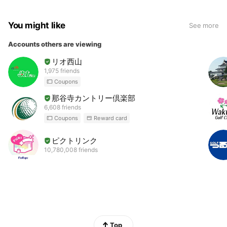
You might like
See more
Accounts others are viewing
リオ西山
1,975 friends
Coupons
那谷寺カントリー倶楽部
6,608 friends
Coupons
Reward card
ピクトリンク
10,780,008 friends
Top