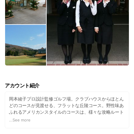
アカウント紹介
岡本綾子プロ設計監修ゴルフ場。クラブハウスからほとん
どのコースが見渡せる、フラットな丘陵コース。野性味あ
ふれるアメリカンスタイルのコースは、様々な攻略ルート
を持ち、すべてのゴルファーの挑戦意欲をかきたてます。
...
See more