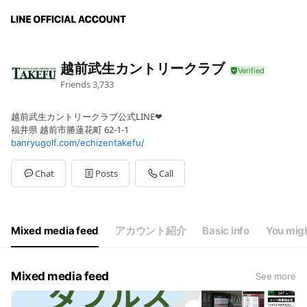
越前武生カントリークラブ
Friends
3,733
越前武生カントリークラブ公式LINE❤
福井県 越前市勝蓮花町 62-1-1
banryugolf.com/echizentakefu/
Chat
Posts
Call
Mixed media feed
アカウント紹介
Basic info
You migh
Mixed media feed
See more