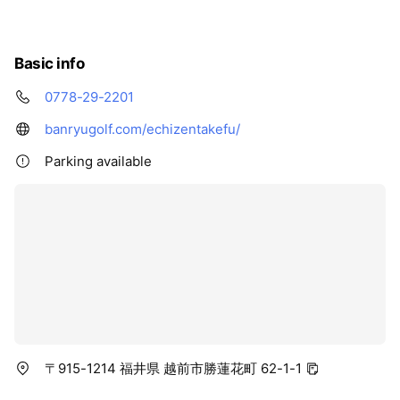
Basic info
0778-29-2201
banryugolf.com/echizentakefu/
Parking available
〒915-1214 福井県 越前市勝蓮花町 62-1-1