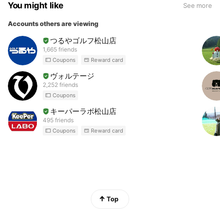
You might like
See more
Accounts others are viewing
つるやゴルフ松山店
1,665 friends
Coupons
Reward card
ヴォルテージ
2,252 friends
Coupons
キーパーラボ松山店
495 friends
Coupons
Reward card
Top