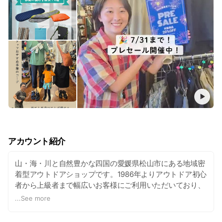
アカウント紹介
山・海・川と自然豊かな四国の愛媛県松山市にある地域密
着型アウトドアショップです。1986年よりアウトドア初心
者から上級者まで幅広いお客様にご利用いただいており、
パタゴニア・ノースフェイスをはじめ500以上のブランド
...
See more
を正規に取扱う専門店ならではの県内でも最大級の品揃え
と、キャンプ・登山など自らアウトドアライフ実践中の経