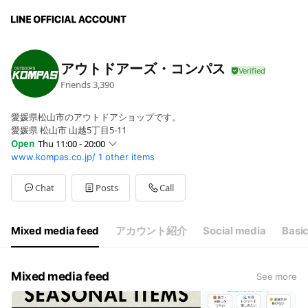
アウトドアーズ・コンパス
Friends
3,390
愛媛県松山市のアウトドアショップです。
愛媛県 松山市 山越5丁目5-11
Open
Thu 11:00 - 20:00
www.kompas.co.jp/
1 other items
Sun
10:00 - 19:00
Mon
11:00 - 20:00
Tue
Closed
Chat
Posts
Call
Wed
11:00 - 20:00
Thu
11:00 - 20:00
Fri
11:00 - 20:00
Mixed media feed
アカウント紹介
Social media
Basic
Sat
10:00 - 19:00
定休日 火曜日
Mixed media feed
See more