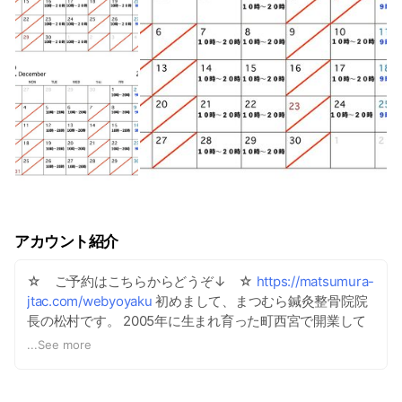
アカウント紹介
☆ ご予約はこちらからどうぞ↓ ☆
https://matsumura-
jtac.com/webyoyaku
初めまして、まつむら鍼灸整骨院院
長の松村です。 2005年に生まれ育った町西宮で開業して
から、 ・肩こりがひどすぎて、何もやる気にならない ・
...
See more
腰が痛くていつも不安を抱えている ・坐骨神経痛で夜も眠
れない ・ヘルニアでどこに行っても良くならない という
ようなことでお悩みの方々が、のべ10万人以上受診されま