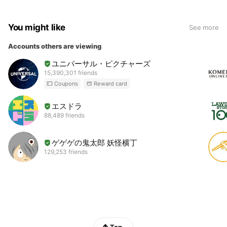
した。 そして皆様笑顔になっていただくことができまし
た。 実は、色々な症状が改善しないのは、その症状の本当
You might like
See more
の原因を改善していないからなのです。 私が提供させてい
ただいている治療では、患者さんがお悩みの症状の原因を
Accounts others are viewing
しっかりと見極め、その原因を改善していくという方針で
ユニバーサル・ピクチャーズ
させていただいております。 最近は、西宮市の方はもちろ
15,390,301 friends
んのこと、お隣りの芦屋市や尼崎市にお住まいの方や、神
Coupons
Reward card
戸や姫路からわざわざ電車に乗って受診される方も増えて
きました。 まだまだこれからも精進して参ります。 肩こ
エスドラ
りや腰痛、坐骨神経痛やヘルニアなど、身体のことでお悩
88,489 friends
みならぜひご相談ください。 ネット予約はこちら↓
https://matsumura-jtac.com/webyoyaku
ゲゲゲの鬼太郎 妖怪横丁
129,253 friends
Top