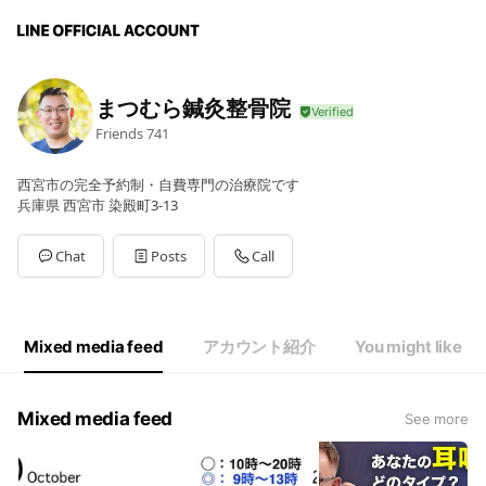
まつむら鍼灸整骨院
Friends
741
西宮市の完全予約制・自費専門の治療院です
兵庫県 西宮市 染殿町3-13
Chat
Posts
Call
Mixed media feed
アカウント紹介
You might like
Mixed media feed
See more