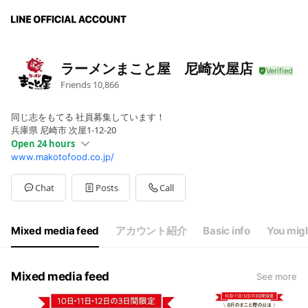
ラーメンまこと屋 尼崎次屋店
Friends
10,866
同じ志をもてる 社員募集しています！
兵庫県 尼崎市 次屋1-12-20
Open 24 hours
www.makotofood.co.jp/
Sun
00:00 - 00:00
AM11:00～AM1:00
Chat
Posts
Call
Mixed media feed
アカウント紹介
Basic info
You migh
Mixed media feed
See more