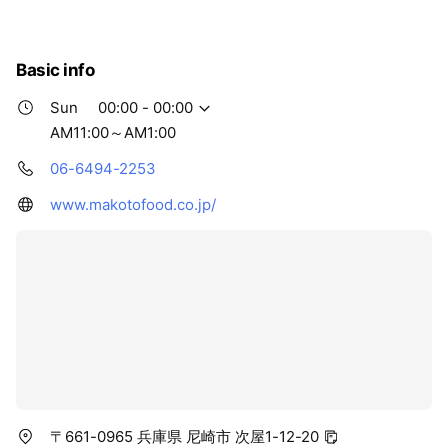
ます。 さらに、その日の味を見極めながら鶏ガラスープと
国産ミンチをブレンド。 コクと旨みが際立つ無添加清湯ス
ープへと仕上げます。 【麺】 鶏ガラスープ、牛骨スープ
Basic info
ともに相性が良いストレート細面は、 数種類の小麦粉をブ
レンドしコシのある麺に打ち上げ2日間熟成させます。
Sun
00:00 - 00:00
【チャーシュー】 とろけるように柔らかい自慢のチャーシ
AM11:00～AM1:00
ュー。 1本1本丁寧に手切り･スジ切りし、ボイルすること
で臭みと余分な脂身をそり落とし、 その後、店舗伝承の特
06-6494-2253
製タレに漬け込み、まる1日寝かすことで、ジューシーな
www.makotofood.co.jp/
肉汁が広がります。 【半熟煮卵】 「半熟なのに味が染み
込んでいる」と評判の半熟煮卵も、店舗仕込みの逸品！
〒661-0965 兵庫県 尼崎市 次屋1-12-20