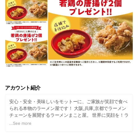
アカウント紹介
安心・安全・美味しいをモットーに、ご家族が笑顔で食べ
られる本物のラーメン屋です！ 大阪,兵庫,京都でラーメン
チェーンを展開するラーメンまこと屋。 世界に笑顔を！ラ
ーメン屋から笑顔を！！ 【スープ】 国産の鶏ガラを寸胴
...
See more
鍋で時間をかけ店舗ごとで炊き込むスープは、 丁寧なアク
とりによって、濁りのない澄んだスープに仕上がっていき