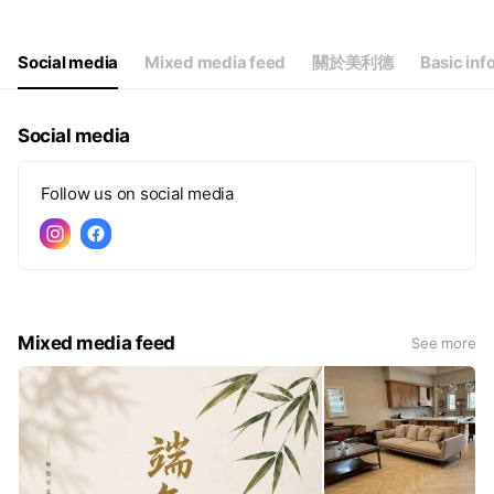
Thu
08:30 - 17:30
Fri
08:30 - 17:30
Sat
08:30 - 17:00
Social media
Mixed media feed
關於美利德
Basic inf
週一-週五/8:30-17:30 周日店休
Social media
Follow us on social media
Mixed media feed
See more