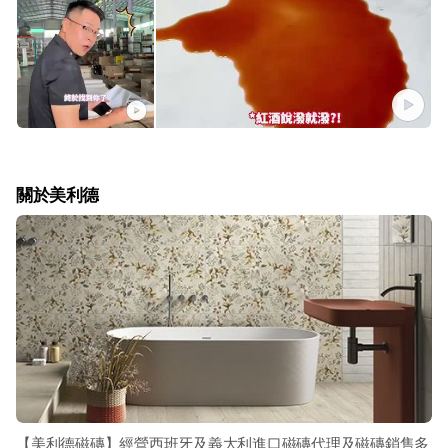
關於美利德
【美利德磁磚】經營西班牙及義大利進口磁磚代理及磁磚銷售多