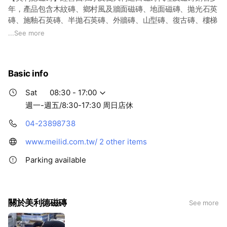
年，產品包含木紋磚、鄉村風及牆面磁磚、地面磁磚、拋光石英
磚、施釉石英磚、半拋石英磚、外牆磚、山型磚、復古磚、樓梯
磚、文化石、仿石材、仿木紋、板岩…等全系列 多種尺寸磁磚，
...
See more
以極致及鄉村復古風格磁磚在業界獨具風格，提供給不同需求客
群最多樣化的磁磚選擇及最合理的價格。
更多商品優惠中~歡迎店洽美利德磁磚
Basic info
●總 公 司 / 彰化縣秀水鄉民意街479巷28號
Sat
08:30 - 17:00
●彰化旗艦/ 彰化縣秀水鄉彰鹿路297號
週一-週五/8:30-17:30 周日店休
●高雄門市/ 高雄市左營區華夏路1581號
●台中門市/ 台中市五權西路二段1116號
04-23898738
●台北門市/ 台北市中正區金山南路一段65-2號2F
www.meilid.com.tw/
2 other items
Parking available
關於美利德磁磚
See more