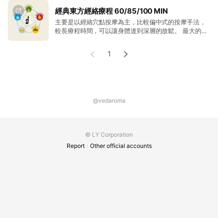
荊芥、連翹、青蒿 降黴18香複芳精油成分內含: 桉油醇
迷迭香、菩提花、野馬鬱蘭 百里酚百里香、羅馬洋甘
經典東方經絡療程 60/85/100 MIN
菊、喜瑪拉雅薰衣草 玫瑰草、芫荽籽、大馬士革玫瑰、
主要是以經絡穴點按摩為主，比較偏中式的按摩手法，
日本柚子、山雞椒、金合歡、絲柏、廣藿香、完全依
較長療程時間，可以讓身體達到深層的放鬆。 最大的差
蘭、喜瑪拉雅天竺葵、蒔蘿、粉紅胡椒
別是時間上長短的不同，另外『經典東方經絡100min』
多加了熱石按摩，可以加強舒緩局部。
1
@vedaroma
© LY Corporation
Report
Other official accounts