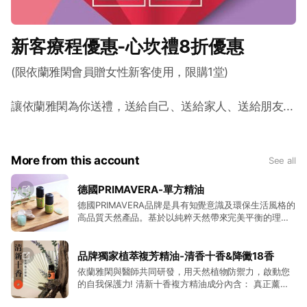
新客療程優惠-心坎禮8折優惠
(限依蘭雅閑會員贈女性新客使用，限購1堂)
讓依蘭雅閑為你送禮，送給自己、送給家人、送給朋友...
More from this account
See all
德國PRIMAVERA-單方精油
德國PRIMAVERA品牌是具有知覺意識及環保生活風格的
高品質天然產品。基於以純粹天然帶來完美平衡的理
念。 盡可能選用有機成分，並支持全球有機農耕田園、
堅持生物自然分解、植物倫耕、無化學 蟲害控制法、無
化肥、無基改枝生長農耕方式。 【PRIMAVERA五大產
品牌獨家植萃複芳精油-清香十香&降黴18香
品保證】 有機認證 、社會責任、無動物實驗、永續環
依蘭雅閑與醫師共同研發，用天然植物防禦力，啟動您
保、德國綠色標章。
的自我保護力! 清新十香複方精油成分內含： 真正薰衣
草、乳香、沒藥、月桂、羅文莎葉、胡椒薄荷、辛夷、