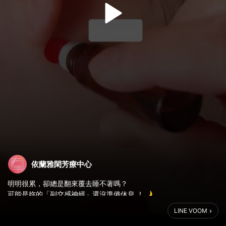
依蘭雅閑芳療中心
明明很累，卻總是翻來覆去睡不著嗎？
可能是妳的「副交感神經」還沒準備休息 ！🌙
LINE VOOM
睡前花 3–5 分鐘，
用橙花精油搭配聞香、耳垂與耳後穴道按摩，