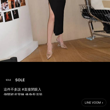
SOLE
這件不多說 #直接閉眼入
側開衩皮穿鍊 修身長洋裝
https://lihi2.com/0eYto
LINE VOOM
✔️不會過時的黑洋款式