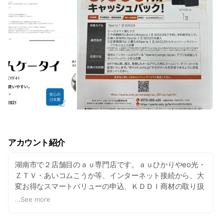
アカウント紹介
湖南市で２店舗目のａｕ専門店です。ａｕひかりやeo光・
ＺＴＶ・あいコムこうか等、インターネット接続から、大
変お得なスマートバリューの申込、ＫＤＤＩ商材の取り扱
いを行っています。モバイルライフのお手伝いを致しま
...
See more
す。 近隣のＪＲ２駅からはシャトルバス（湖南市保健セン
ター前下車）も運行されておりますので、お車で無い方も