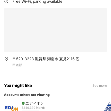
Free Wi-Fi, parking available
〒520-3223 滋賀県 湖南市 夏見2116
甲西駅
You might like
See more
Accounts others are viewing
エディオン
8,149,379 friends