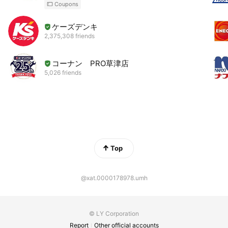
Coupons
ケーズデンキ
2,375,308 friends
コーナン PRO草津店
5,026 friends
Top
@xat.0000178978.umh
© LY Corporation
Report
Other official accounts