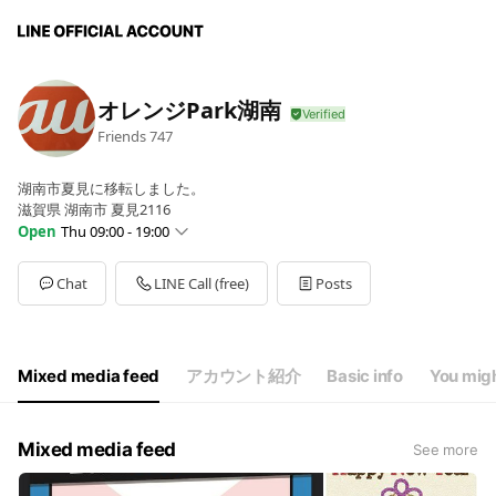
オレンジPark湖南
Friends
747
湖南市夏見に移転しました。
滋賀県 湖南市 夏見2116
Open
Thu 09:00 - 19:00
Sun
Closed
Mon
09:00 - 19:00
Chat
LINE Call (free)
Posts
Tue
09:00 - 19:00
Wed
09:00 - 19:00
Thu
09:00 - 19:00
Fri
09:00 - 19:00
Mixed media feed
アカウント紹介
Basic info
You migh
Sat
09:00 - 19:00
日曜日は、お問合せ下さい。
Mixed media feed
See more