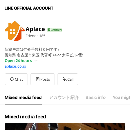
Aplace
Friends
185
新築戸建は仲介手数料０円です♪
愛知県 名古屋市東区 代官町39-22 太洋ビル2階
Open 24 hours
aplace.co.jp
Sun
00:00 - 00:00
Mon
00:00 - 00:00
Tue
00:00 - 00:00
Chat
Posts
Call
Wed
00:00 - 00:00
Thu
00:00 - 00:00
Fri
00:00 - 00:00
Mixed media feed
アカウント紹介
Basic info
You migh
Sat
00:00 - 00:00
10：00～20：00
Mixed media feed