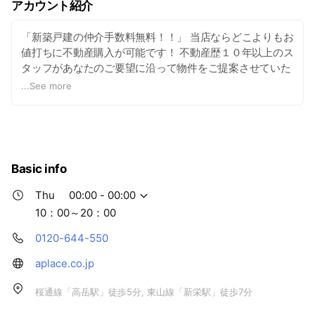
アカウント紹介
「新築戸建の仲介手数料無料！！」 当店ならどこよりもお
値打ちに不動産購入が可能です！ 不動産歴１０年以上のス
タッフがあなたのご要望に沿って物件をご提案させていた
だきます。
...
See more
Basic info
Thu
00:00 - 00:00
10：00～20：00
0120-644-550
aplace.co.jp
桜通線「高岳駅」徒歩5分, 東山線「新栄駅」徒歩7分