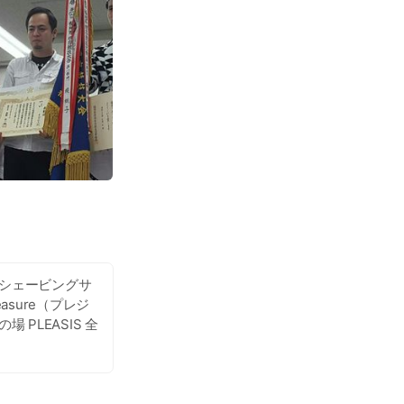
シェービングサ
asure（プレジ
PLEASIS 全
実績。 お客様の満
パルティー ブラ
理容師が貴女の持
す。 詳しくは当