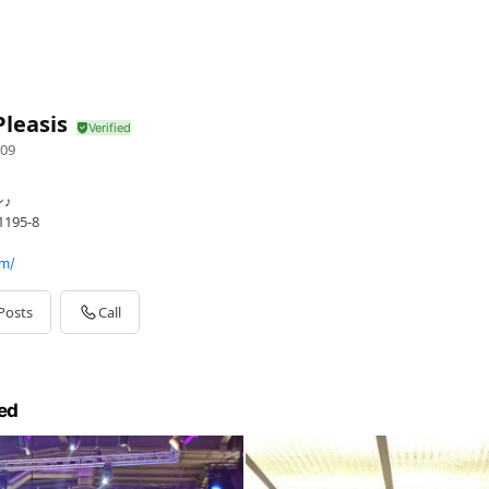
Pleasis
09
♪
95-8
om/
Posts
Call
ed