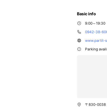
店ホームページ
Basic info
9:00～19:30
0942-38-60
www.partit-s
Parking avail
〒830-003