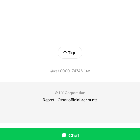
Top
@xat.0000174748.iuw
© LY Corporation
Report
Other official accounts
Chat