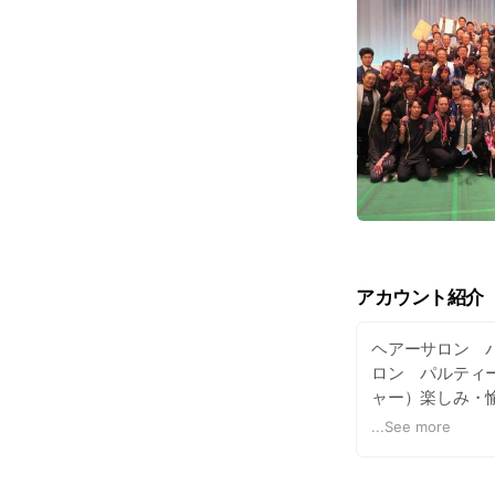
アカウント紹介
ヘアーサロン 
ロン パルティー 
ャー）楽しみ・愉
国NO.1を目指
...
See more
足いただけるスタ
イダルシェービ
つ肌本来の美し