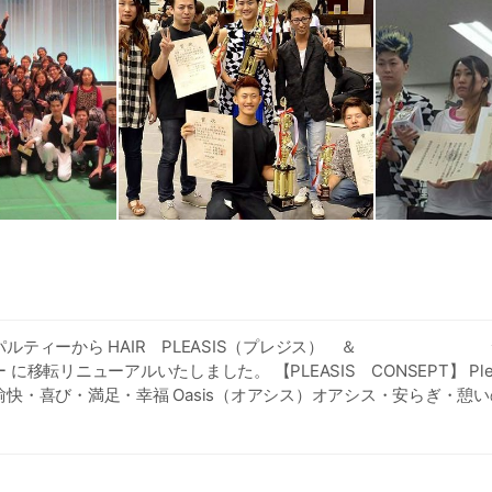
パルティーから HAIR PLEASIS（プレジス） ＆ 
に移転リニューアルいたしました。 【PLEASIS CONSEPT】 Ple
快・喜び・満足・幸福 Oasis（オアシス）オアシス・安らぎ・憩いの場 
し、日々技術を磨いてます。 県大会優勝、九州大会優勝、全国２位の
イルを提供します。 WiFi・読書スペース・ドリンクスペース完備 
ング・レディースシェービングでは３０年以上キャリアを持つ女性
さを引き出します。 完全個室で安心、リラックスして施術を受けれま