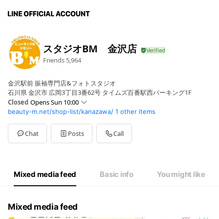
スタジオBM 金沢店
Friends
5,964
金沢駅前 振袖専門店&フォトスタジオ
石川県 金沢市 広岡3丁目3番62号 タイムズ百番駅西パーキング1F
Closed
Opens Sun 10:00
beauty-m.net/shop-list/kanazawa/
1 other items
Sun
10:00 - 19:00
Mon
10:00 - 19:00
Tue
10:00 - 19:00
Chat
Posts
Call
Wed
Closed
Thu
10:00 - 19:00
Fri
10:00 - 19:00
Sat
10:00 - 19:00
Mixed media feed
Basic info
You might like
定休日：水曜日
Mixed media feed