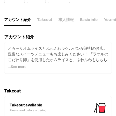
Wed
11:00 - 21:00
Thu
11:00 - 21:00
Fri
11:00 - 21:00
Sat
11:00 - 21:00
アカウント紹介
Takeout
求人情報
Basic info
You mi
（LO 20：00）
アカウント紹介
とろ～りオムライスとふわふわラケルパンが評判のお店。
豊富なスイーツメニューもお楽しみください！ 「ラケルの
こだわり卵」を使用したオムライスと、ふわふわもちもち
のラケルパンが人気のレストランです。 フレッシュフルー
...
See more
ツたっぷりのスイーツメニューもご用意しております。 カ
ントリー調のぬくもりある店内で、素敵な時間をお過ごし
下さい。
Takeout
Takeout available
Please read before ordering.