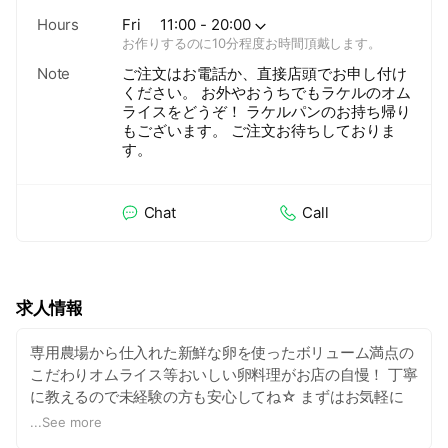
Hours
Fri
11:00 - 20:00
お作りするのに10分程度お時間頂戴します。
Note
ご注文はお電話か、直接店頭でお申し付け
ください。 お外やおうちでもラケルのオム
ライスをどうぞ！ ラケルパンのお持ち帰り
もございます。 ご注文お待ちしておりま
す。
Chat
Call
求人情報
専用農場から仕入れた新鮮な卵を使ったボリューム満点の
こだわりオムライス等おいしい卵料理がお店の自慢！ 丁寧
に教えるので未経験の方も安心してね☆ まずはお気軽に
ご連絡下さい！！
...
See more