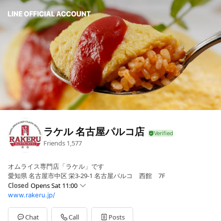
ラケル 名古屋パルコ店
Friends
1,577
オムライス専門店「ラケル」です
愛知県 名古屋市中区 栄3-29-1 名古屋パルコ 西館 7F
Closed
Opens Sat 11:00
www.rakeru.jp/
Sun
11:00 - 21:00
Mon
11:00 - 21:00
Tue
11:00 - 21:00
Chat
Call
Posts