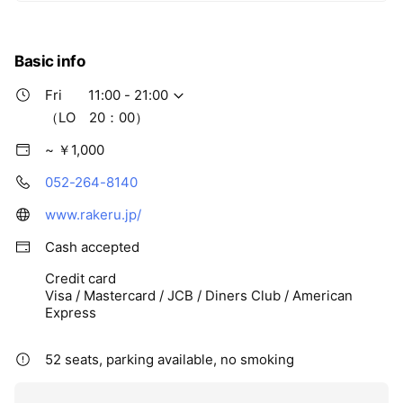
Basic info
Fri
11:00 - 21:00
（LO 20：00）
~ ￥1,000
052-264-8140
www.rakeru.jp/
Cash accepted
Credit card
Visa / Mastercard / JCB / Diners Club / American
Express
52 seats, parking available, no smoking