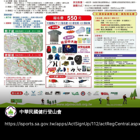
中華民國健行登山會
https://isports.sa.gov.tw/apps/ActSignUp/112/actRegCentral.asp