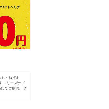
りもも・ねぎま
す！ リーズナブ
段でご提供。 さ
３種類から お好
数ご用意、鮮度の