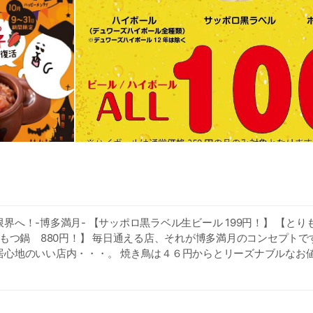
界へ！-博多満月- 【サッポロ黒ラベル生ビール 199円！】 【と
産もつ鍋 880円！】 毎日通える店、それが博多満月のコンセプトで
居心地のいい店内・・・。 焼き鳥は４６円からとリーズナブルなお値
９９円！ こだわりの厳選素材を使ったもつ鍋は味噌・しょうゆ・塩の
味をお選び頂けます！ ほかにも九州を連想させるこだわりの逸品多
馬刺しなど、博多満月ならではのお料理を提供しております！