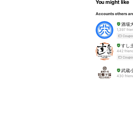
You might like
Accounts others ar
酒場
1,397 frie
Coupo
すし
442 frien
Coupo
武蔵
430 frien