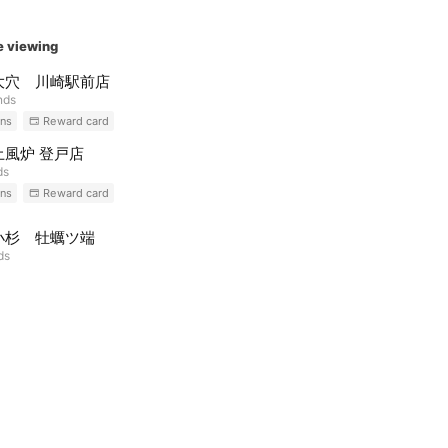
e viewing
大穴 川崎駅前店
nds
ns
Reward card
土風炉 登戸店
ds
ns
Reward card
小杉 牡蠣ツ端
ds