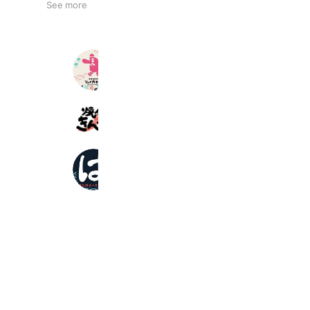
See more
てんぐ大ホール 鶴見東口店
196 friends
Book
Coupons
焼肉きんぐ
3,256,564 friends
はま寿司
4,787,739 friends