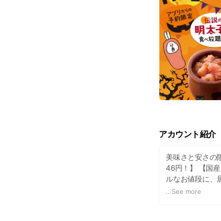
アカウント紹介
美味さと安さの限
46円！】 【国
ルなお値段に、
らにビールが１
...
See more
みに合わせたお
よさがウリの 