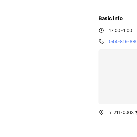
Basic info
17:00~1:00
044-819-88
〒211-006