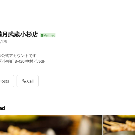
満月武蔵小杉店
,179
の公式アカウントです
杉町 3-430 中村ビル3F
Posts
Call
ed