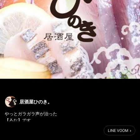
居酒屋ひのき。
やっとガラガラ声が治った
【るな】です。
LINE VOOM
あと1週間もしないで今年が終わってしまいます、💦
火曜定休ですが