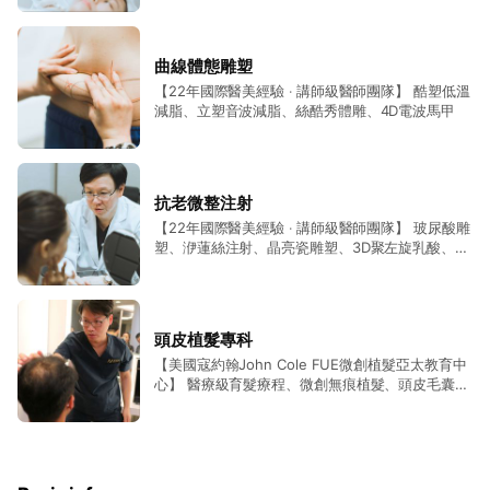
電波、真空除毛雷射、755蜂巢皮秒、全像超皮
秒、探索皮秒、UP雷射、CO2飛梭雷射、光學飛梭
雷射、M22彩衝光、青春痘光療、素顏光雷射、V
曲線體態雕塑
淨化光雷射、淨膚雷射、油切雷射、染料雷射、女
【22年國際醫美經驗 ‧ 講師級醫師團隊】 酷塑低溫
性私密美學、微波熱能止汗
減脂、立塑音波減脂、絲酷秀體雕、4D電波馬甲
抗老微整注射
【22年國際醫美經驗 ‧ 講師級醫師團隊】 玻尿酸雕
塑、洢蓮絲注射、晶亮瓷雕塑、3D聚左旋乳酸、倍
克脂精雕、肉毒桿菌注射、膠原蛋白注射、塑立愛
立提線雕、提美拉線雕
頭皮植髮專科
【美國寇約翰John Cole FUE微創植髮亞太教育中
心】 醫療級育髮療程、微創無痕植髮、頭皮毛囊活
化、植眉、植鬍、再生健康新毛髮、專業頭皮健檢