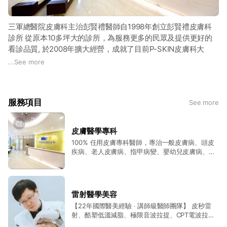
三軍總醫院皮膚科主治彭賢禮醫師自1998年創立彭賢禮皮膚科
診所 從原本10多坪大的診所，為服務更多的民眾及提供更好的
看診品質, 於2008年擴大經營，成就了目前P-SKIN皮膚科大
樓。 2017年在美術特區成立了第一間分院國際皮膚科診所 彭賢
...
See more
禮院長所領軍的皮膚醫學專業團隊，整合「皮膚醫學專科」、
「雷射醫學美容」、「抗老微整注射」、「曲線體態雕塑」、
「頭皮植髮專科」五大領域，除享富盛名的專業醫療醫師團隊
服務項目
See more
外，亦培育一群學識經歷豐富的美容師、護理師與藥師，並隨時
提供病患醫學中心級的專業醫療品質及完整的資訊。 我們希望
整合皮膚科相關醫療資源、同時不斷進行專科醫師養成訓練，並
皮膚醫學專科
結合個人皮膚管理概念的全方位美容醫學中心，迅速與國際最新
100% 任用皮膚專科醫師，專治一般皮膚病、頭皮
的美容醫學科技接軌，並將我們的醫療服務品質提升、發揮極
疾病、老人皮膚病、指甲病變、嬰幼兒皮膚病、黴
致。
菌感染
雷射醫學美容
【22年國際醫美經驗 ‧ 講師級醫師團隊】 皮秒雷
射、酷塑低溫減脂、極限音波拉提、CPT電波拉
皮、鳳凰電波拉皮、3D立體電波、魔方電波、水滴