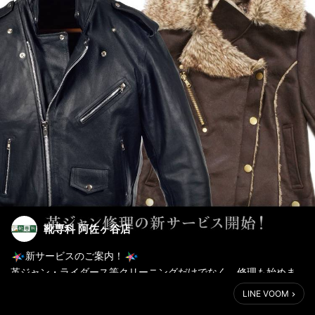
靴専科 阿佐ヶ谷店
新サービスのご案内！
革ジャン・ライダース等クリーニングだけでなく、修理も始めま
した
LINE VOOM
https://goo.gl/ahvgJn