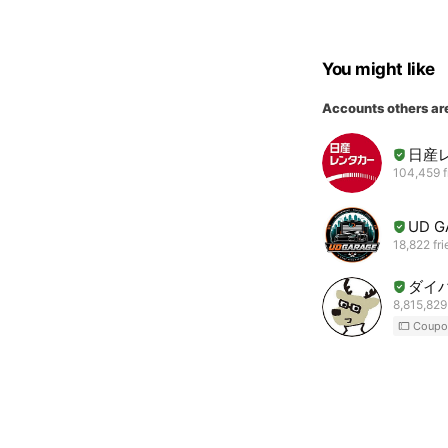
You might like
Accounts others ar
日産
104,459 f
UD G
18,822 fr
ダイ
8,815,829
Coupo