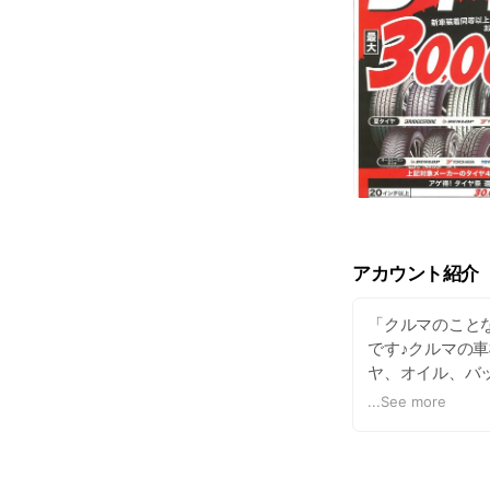
アカウント紹介
「クルマのことな
です♪クルマの
ヤ、オイル、バ
ンテナンスを行
...
See more
ださい！お待ちし