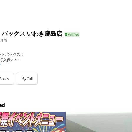
トバックス いわき鹿島店
,975
ートバックス！
久保2-7-3
/
Posts
Call
ed