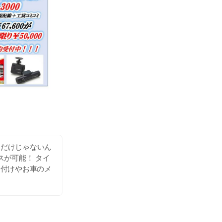
品だけじゃないん
が可能！ タイ
り付けやお車のメ
非、お立ち寄りく