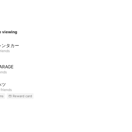
e viewing
レンタカー
riends
ARAGE
iends
ハツ
 friends
ns
Reward card