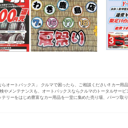
らオートバックス」 クルマで困ったら、ご相談ください!! カー用
車検やメンテナンスも、オートバックスならクルマのトータルサービス
ッテリーをはじめ豊富なカー用品を一堂に集めた売り場、パーツ取
えるピット。 オレンジ色の看板でお馴染みのオートバックスに、是
ております～（^▽^)