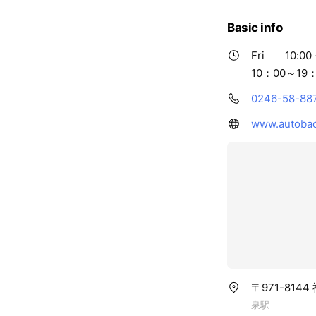
Basic info
Fri
10:00 
10：00～19
0246-58-88
www.autobac
〒971-814
泉駅